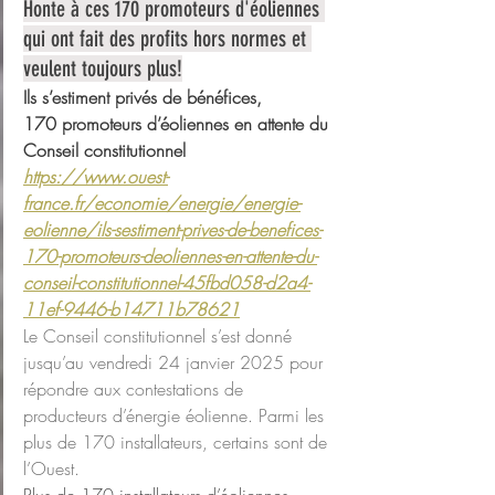
Honte à ces 170 promoteurs d'éoliennes 
qui ont fait des profits hors normes et 
veulent toujours plus!
Ils s’estiment privés de bénéfices, 
170 promoteurs d’éoliennes en attente du 
Conseil constitutionnel
https://www.ouest-
france.fr/economie/energie/energie-
eolienne/ils-sestiment-prives-de-benefices-
170-promoteurs-deoliennes-en-attente-du-
conseil-constitutionnel-45fbd058-d2a4-
11ef-9446-b14711b78621
Le Conseil constitutionnel s’est donné 
jusqu’au vendredi 24 janvier 2025 pour 
répondre aux contestations de 
producteurs d’énergie éolienne. Parmi les 
plus de 170 installateurs, certains sont de 
l’Ouest.
Plus de 170 installateurs d’éoliennes 