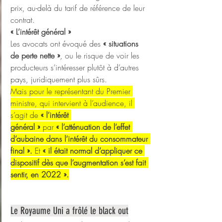
prix, au-delà du tarif de référence de leur 
contrat.
« L’intérêt général »
Les avocats ont évoqué des 
« situations 
de perte nette »
, ou le risque de voir les 
producteurs s’intéresser plutôt à d’autres 
pays, juridiquement plus sûrs.
Mais pour le représentant du Premier 
ministre, qui intervient à l’audience, il 
s’agit de 
« l’intérêt 
général »
 par 
« l’atténuation de l’effet 
d’aubaine dans l’intérêt du consommateur 
final ».
 Et 
« il était normal d’appliquer ce 
dispositif dès que l’augmentation s’est fait 
sentir, en 2022 ».
Le Royaume Uni a frôlé le black out