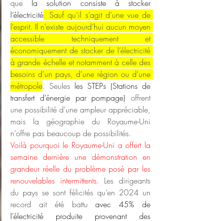
que 
la solution consiste à stocker 
l’électricité
. Sauf qu’il s’agit d’une vue de 
l’esprit. Il n’existe aujourd’hui aucun moyen 
accessible techniquement et 
économiquement de stocker de l’électricité 
à grande échelle et notamment à celle des 
besoins d’un pays, d’une région ou d’une 
métropole
. Seules 
les STEPs (Stations de 
transfert d’énergie par pompage) 
offrent 
une possibilité d’une ampleur appréciable, 
mais la géographie du Royaume-Uni 
n’offre pas beaucoup de possibilités.
Voilà pourquoi le Royaume-Uni a offert la 
semaine dernière une démonstration en 
grandeur réelle du problème posé par les 
renouvelables intermittents
. Les dirigeants 
du pays se sont félicités qu’en 2024 un 
record ait été battu 
avec 45% de 
l’électricité produite provenant des 