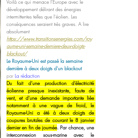
Voilà ce qui menace l'Europe avec le 
développement délirant des énergies 
intermittentes telles que l'éolien. Les 
conséquences seraient très graves. A lire 
absolument
https://www.transitionsenergies.com/roy
aume-uni-semaine-derniere-deux-doigts-
blackout/
Le Royaume-Uni est passé la semaine 
dernière à deux doigts d’un blackout
par 
La rédaction
Du fait d’une production d’électricité 
éolienne presque inexistante, faute de 
vent, et d’une demande importante liée 
notamment à une vague de froid, le 
Royaume-Uni a été à deux doigts de 
coupures brutales de courant le 8 janvier 
dernier en fin de journée
. Par chance, une 
interconnexion sous-marine avec le 