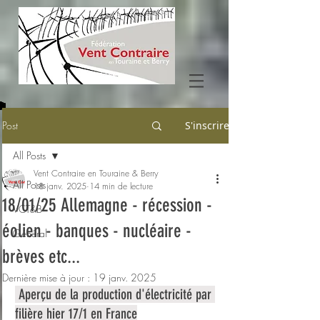
Post
S'inscrire
All Posts
Vent Contraire en Touraine & Berry
All Posts
18 janv. 2025
14 min de lecture
18/01/25 Allemagne - récession -
VCT&B
éolien - banques - nucléaire -
Général
brèves etc...
Dernière mise à jour :
19 janv. 2025
 Aperçu de la production d'électricité par 
filière hier 17/1 en France