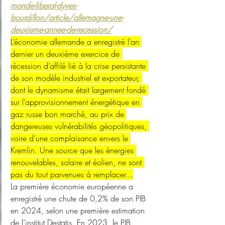
monde-liberal-dyves-
bourdillon/article/allemagne-une-
deuxieme-annee-de-recession/
L’économie allemande a enregistré l’an 
dernier un deuxième exercice de 
récession d’affilé lié à la crise persistante 
de son modèle industriel et exportateur, 
dont le dynamisme était largement fondé 
sur l’approvisionnement énergétique en 
gaz russe bon marché, au prix de 
dangereuses vulnérabilités géopolitiques, 
voire d’une complaisance envers le 
Kremlin. Une source que les énergies 
renouvelables, solaire et éolien, ne sont 
pas du tout parvenues à remplacer…
La première économie européenne a 
enregistré une chute de 0,2% de son PIB 
en 2024, selon une première estimation 
de l’institut Destatis. En 2023, le PIB 