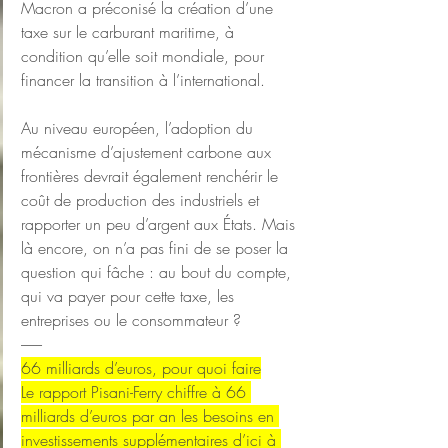
Macron a préconisé la création d’une 
taxe sur le carburant maritime, à 
condition qu’elle soit mondiale, pour 
financer la transition à l’international.
Au niveau européen, l’adoption du 
mécanisme d’ajustement carbone aux 
frontières devrait également renchérir le 
coût de production des industriels et 
rapporter un peu d’argent aux États. Mais 
là encore, on n’a pas fini de se poser la 
question qui fâche : au bout du compte, 
qui va payer pour cette taxe, les 
entreprises ou le consommateur ?
-------
66 milliards d’euros, pour quoi faire
Le rapport Pisani-Ferry chiffre à 66 
milliards d’euros par an les besoins en 
investissements supplémentaires d’ici à 