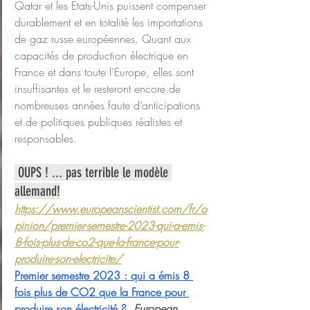
Qatar et les Etats-Unis puissent compenser 
durablement et en totalité les importations 
de gaz russe européennes. Quant aux 
capacités de production électrique en 
France et dans toute l’Europe, elles sont 
insuffisantes et le resteront encore de 
nombreuses années faute d’anticipations 
et de politiques publiques réalistes et 
responsables.
 OUPS ! ... pas terrible le modèle 
allemand!
https://www.europeanscientist.com/fr/o
pinion/premier-semestre-2023-qui-a-emis-
8-fois-plus-de-co2-que-la-france-pour-
produire-son-electricite/
Premier semestre 2023 : qui a émis 8 
fois plus de CO2 que la France pour 
produire son électricité ?,
European 