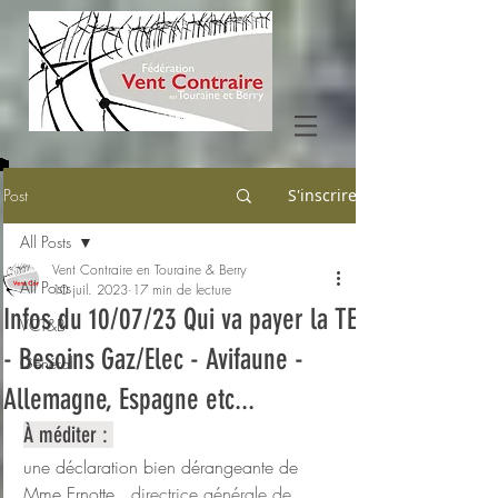
Post
S'inscrire
All Posts
Vent Contraire en Touraine & Berry
All Posts
10 juil. 2023
17 min de lecture
Infos du 10/07/23 Qui va payer la TE
VCT&B
- Besoins Gaz/Elec - Avifaune -
Général
Allemagne, Espagne etc...
À méditer : 
une déclaration bien dérangeante de 
Mme Ernotte, 
 directrice générale de 