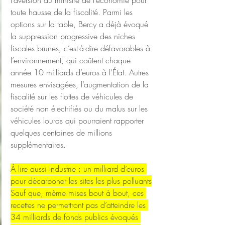
l’aversion du ministre de l’économie pour 
toute hausse de la fiscalité. Parmi les 
options sur la table, Bercy a déjà évoqué 
la suppression progressive des niches 
fiscales brunes, c’est-à-dire défavorables à 
l’environnement, qui coûtent chaque 
année 10 milliards d’euros à l’État. Autres 
mesures envisagées, l’augmentation de la 
fiscalité sur les flottes de véhicules de 
société non électrifiés ou du malus sur les 
véhicules lourds qui pourraient rapporter 
quelques centaines de millions 
supplémentaires.
À lire aussi Industrie : un milliard d’euros 
pour décarboner les sites les plus polluants
Sauf que, même mises bout à bout, ces 
recettes ne permettront pas d’atteindre les 
34 milliards de fonds publics évoqués 