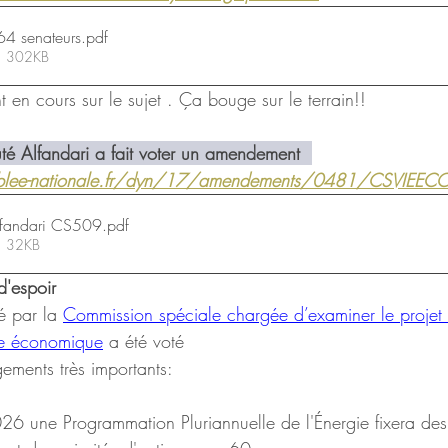
4 senateurs
.pdf
 • 302KB
nt en cours sur le sujet . Ça bouge sur le terrain!!
é Alfandari a fait voter un amendement  
blee-nationale.fr/dyn/17/amendements/0481/CSVIEE
fandari CS509
.pdf
 • 32KB
d'espoir 
 par la 
Commission spéciale chargée d’examiner le projet 
vie économique
 a été voté
ements très importants:
2026 une Programmation Pluriannuelle de l'Énergie fixera des 