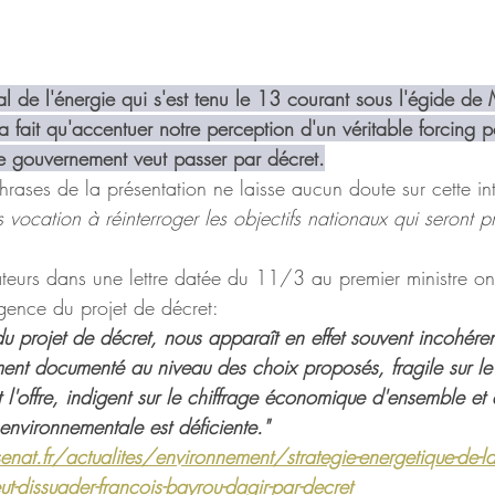
al de l'énergie qui s'est tenu le 13 courant sous l'égide de
 fait qu'accentuer notre perception d'un véritable forcing 
e gouvernement veut passer par décret.
hrases de la présentation ne laisse aucun doute sur cette int
 vocation à réinterroger les objectifs nationaux qui seront p
teurs dans une lettre datée du 11/3 au premier ministre o
igence du projet de décret:
du projet de décret, nous apparaît en effet souvent incohére
mment documenté au niveau des choix proposés, fragile sur le
l'offre, indigent sur le chiffrage économique d'ensemble et 
environnementale est déficiente."
at.fr/actualites/environnement/strategie-energetique-de-la-
eut-dissuader-francois-bayrou-dagir-par-decret