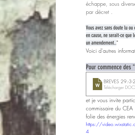
échappe, sous diverse
par décret .
Vous avez sans doute lu ou 
en cause, ne serait-ce que 
un amendement..
"
Voici d'autres inform
Pour commence des "
BREVES 29.-3-
Télécharger DO
et je vous invite part
commissaire du CEA (
folie des énergies ren
https://video.wixst
4