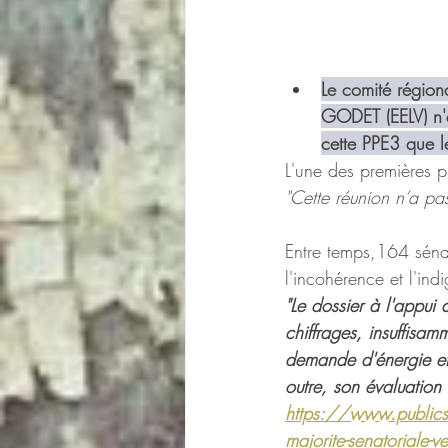
Le comité région
GODET (EELV) n'a
cette PPE3 que l
L'une des premières p
"Cette réunion n’a pas
Entre temps,164 séna
l'incohérence et l'ind
"Le dossier à l'appui 
chiffrages, insuffisa
demande d'énergie et 
outre, son évaluation 
https://www.publicsen
majorite-senatoriale-v