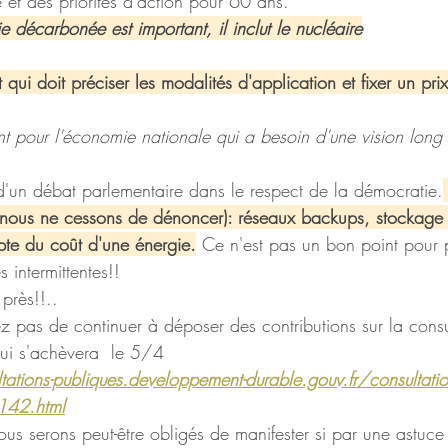
et des priorités d'action pour 60 ans. 
e décarbonée est important, il inclut le nucléaire
t qui doit préciser les modalités d'application et fixer un pr
nt pour l'économie nationale qui a besoin d'une vision long 
t d'un débat parlementaire dans le respect de la démocratie.
e nous ne cessons de dénoncer): réseaux backups, stockage .
pte du coût d'une énergie.
 Ce n'est pas un bon point pour 
 intermittentes!!
près!!..  
ez pas de continuer à déposer des contributions sur la consu
ui s'achèvera  le 5/4
tions-publiques.developpement-durable.gouv.fr/consultation-d
3142.html
s serons peut-être obligés de manifester si par une astuce