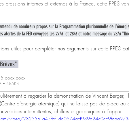
s pressions internes et externes à la France, cette PPE3 ven
entendu de nombreux propos sur la Programmation pluriannuelle de l'énergie 
les alertes de la FED envoyées les 27/3  et 28/3 et notre message du 28/3 "Un
ations utiles pour compléter nos arguments sur cette PPE3 ca
Brèves" 
25 docx
.docx
CX • 485KB
iculièrement à regarder la démonstration de Vincent Berger,  
Centre d'énergie atomique) qui ne laisse pas de place au 
ouvelables intermittentes, chiffres et graphiques à l'appui.
atic.com/video/23255b_a45fbf1dd0674acf939a24c0cc9fdaa9/