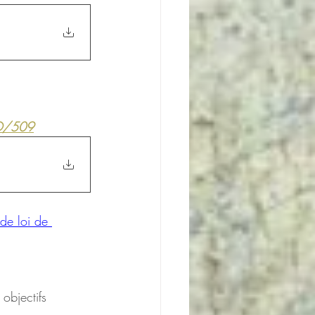
CO/509
de loi de 
objectifs 