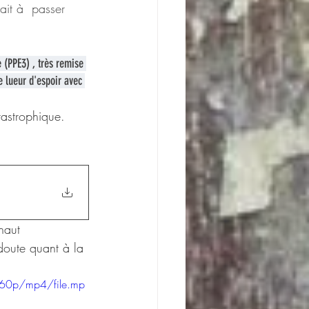
ait à  passer 
(PPE3) , très remise 
e lueur d'espoir avec 
tastrophique.
haut 
doute quant à la 
360p/mp4/file.mp