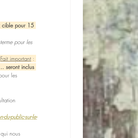
ix cible pour 15 
terme pour les 
Fait important
 : 
. seront inclus 
pour les 
ltation 
u-public-sur-le-
 qui nous 