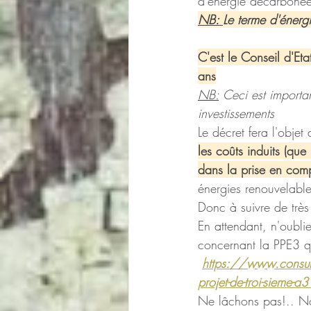
d'énergie décarbonée 
NB: 
Le terme d'énergi
C'est le Conseil d'Eta
ans
NB:
 Ceci est importa
investissements
Le décret fera l'obje
les coûts induits (qu
dans la prise en com
énergies renouvelables
Donc à suivre de très 
En attendant, n'oubli
concernant la PPE3 q
https://www.consulta
projet-de-troi-sieme-a
Ne lâchons pas!.. Nou