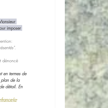
 Monsieur 
pour imposer 
ention:
résentés".
nt dénoncé 
nt en termes de 
 plan de la 
de détail. En 
france-la-