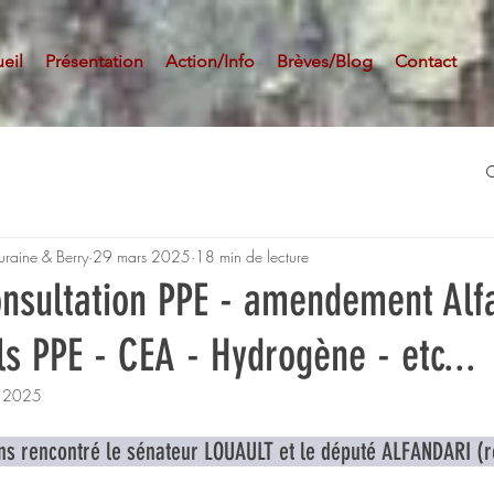
eil
Présentation
Action/Info
Brèves/Blog
Contact
uraine & Berry
29 mars 2025
18 min de lecture
nsultation PPE - amendement Alfa
s PPE - CEA - Hydrogène - etc...
. 2025
s rencontré le sénateur LOUAULT et le député ALFANDARI (r