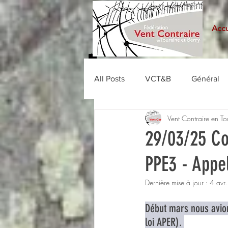
Accu
All Posts
VCT&B
Général
Vent Contraire en To
29/03/25 Co
PPE3 - Appel
Dernière mise à jour :
4 avr
Début mars nous avion
loi APER). 