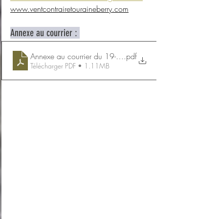
www.ventcontrairetouraineberry.com
Annexe au courrier : 
Annexe au courrier du 19-5-25 EnRI une pause s'impose
.pdf
Télécharger PDF • 1.11MB