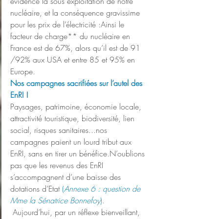
évidence la sous exploitation de notre 
nucléaire, et la conséquence gravissime 
pour les prix de l’électricité :Ainsi le 
facteur de charge** du nucléaire en 
France est de 67%, alors qu’il est de 91 
/92% aux USA et entre 85 et 95% en 
Europe.
Nos campagnes sacrifiées sur l’autel des 
EnRI !
Paysages, patrimoine, économie locale, 
attractivité touristique, biodiversité, lien 
social, risques sanitaires...nos 
campagnes paient un lourd tribut aux 
EnRI, sans en tirer un bénéfice.N’oublions 
pas que les revenus des EnRI 
s’accompagnent d’une baisse des 
dotations d’Etat 
(
Annexe 6 : question de 
Mme la Sénatrice Bonnefoy
).
 Aujourd’hui, par un réflexe bienveillant, 