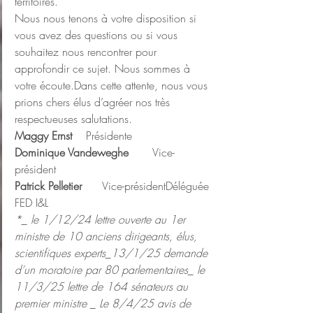
territoires.
Nous nous tenons à votre disposition si 
vous avez des questions ou si vous 
souhaitez nous rencontrer pour 
approfondir ce sujet. Nous sommes à 
votre écoute.Dans cette attente, nous vous 
prions chers élus d’agréer nos très 
respectueuses salutations.
Maggy Ernst
    Présidente 
Dominique Vandeweghe
       Vice-
président                     
Patrick Pelletier
      Vice-présidentDéléguée 
FED I&L
*_ le 1/12/24 lettre ouverte au 1er 
ministre de 10 anciens dirigeants, élus, 
scientifiques experts_13/1/25 demande 
d’un moratoire par 80 parlementaires_ le 
11/3/25 lettre de 164 sénateurs au 
premier ministre _ Le 8/4/25 avis de 