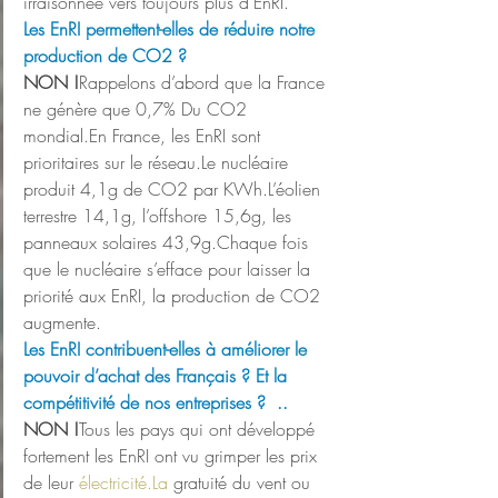
irraisonnée vers toujours plus d’EnRI.
Les EnRI permettent-elles de réduire notre 
production de CO2 ?
NON !
Rappelons d’abord que la France 
ne génère que 0,7% Du CO2 
mondial.En France, les EnRI sont 
prioritaires sur le réseau.Le nucléaire 
produit 4,1g de CO2 par KWh.L’éolien 
terrestre 14,1g, l’offshore 15,6g, les 
panneaux solaires 43,9g.Chaque fois 
que le nucléaire s’efface pour laisser la 
priorité aux EnRI, la production de CO2 
augmente.
Les EnRI contribuent-elles à améliorer le 
pouvoir d’achat des Français ? Et la 
compétitivité de nos entreprises ?  ..
NON !
Tous les pays
qui ont développé 
fortement les EnRI ont vu grimper les prix 
de leur 
électricité.La
 gratuité du vent ou 