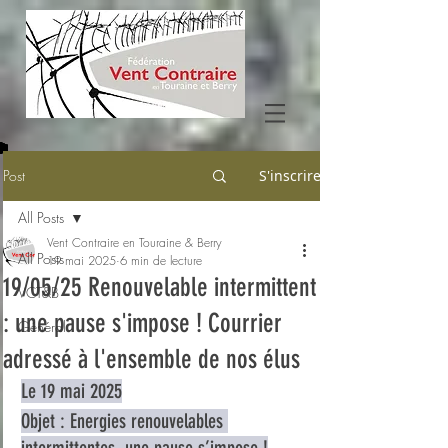
Post
S'inscrire
All Posts
Vent Contraire en Touraine & Berry
All Posts
19 mai 2025
6 min de lecture
19/05/25 Renouvelable intermittent
VCT&B
: une pause s'impose ! Courrier
Général
adressé à l'ensemble de nos élus
Le 19 mai 2025
Objet : Energies renouvelables 