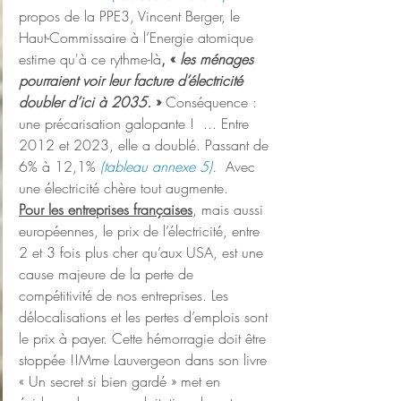
propos de la PPE3, Vincent Berger, le 
Haut-Commissaire à l’Energie atomique 
estime qu'à ce rythme-là
, « 
les ménages 
pourraient voir leur facture d’électricité 
doubler d’ici à 2035.
 » 
Conséquence : 
une précarisation galopante !  ... Entre 
2012 et 2023, elle a doublé. Passant de 
6% à 12,1% 
(tableau annexe 5). 
Avec 
une électricité chère tout augmente.
Pour les entreprises françaises
, mais aussi 
européennes, le prix de l’électricité, entre 
2 et 3 fois plus cher qu’aux USA, est une 
cause majeure de la perte de 
compétitivité de nos entreprises. Les 
délocalisations et les pertes d’emplois sont 
le prix à payer. Cette hémorragie doit être 
stoppée !!Mme Lauvergeon dans son livre 
« Un secret si bien gardé » met en 