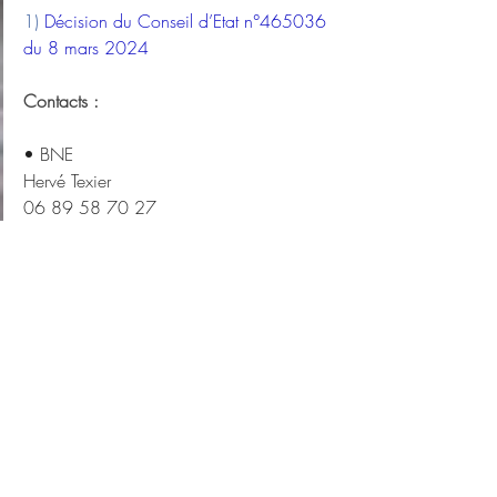
1) 
Décision du Conseil d’Etat n°465036 
du 8 mars 2024
Contacts :
• BNE
Hervé Texier
06 89 58 70 27
vdbenpb@yahoo.fr
• Echauffour Environnement
Fabien Ferreri
06 38 12 49 52
association@echauffour-environnement.fr
• FED
Jean-Louis Butré
Contact@environnementdurable.net