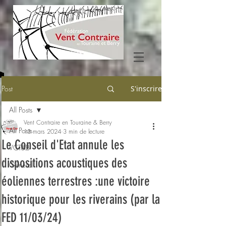
Post
S'inscrire
All Posts
Vent Contraire en Touraine & Berry
All Posts
13 mars 2024
3 min de lecture
Le Conseil d'Etat annule les
VCT&B
dispositions acoustiques des
Général
éoliennes terrestres :une victoire
historique pour les riverains (par la
FED 11/03/24)