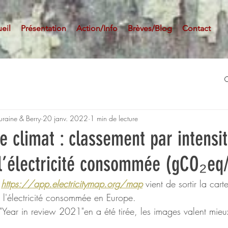
eil
Présentation
Action/Info
Brèves/Blog
Contact
uraine & Berry
20 janv. 2022
1 min de lecture
e climat : classement par intensi
l’électricité consommée (gCO₂eq
 
https://app.electricitymap.org/map
 vient de sortir la cart
 l'électricité consommée en Europe.
Year in review 2021"en a été tirée, les images valent mieu