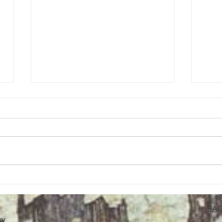
15/07/26 politique énergétique UE -
30/06/
canicules - éolien offshore - solaire -
énergi
- etc..
FA
ry