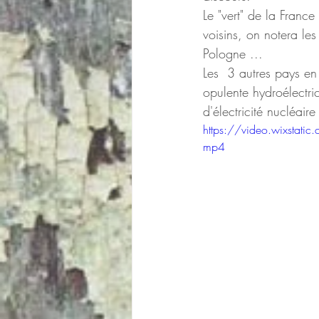
Le "vert" de la Franc
voisins, on notera l
Pologne ...
Les  3 autres pays en
opulente hydroélectri
d'électricité nucléaire
https://video.wixst
mp4