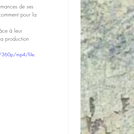
ormances de ses 
 comment pour la 
âce à leur 
la production 
/360p/mp4/file.