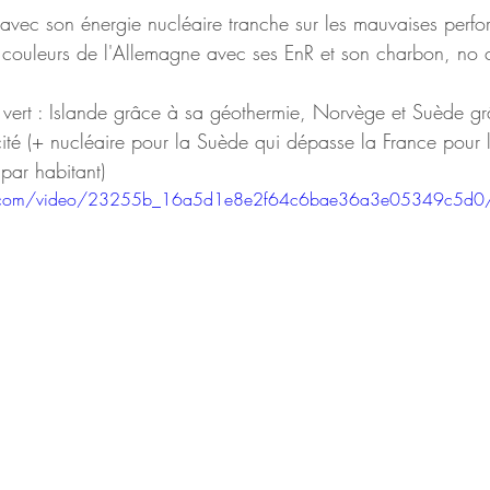
e avec son énergie nucléaire tranche sur les mauvaises perf
es couleurs de l'Allemagne avec ses EnR et son charbon, no
 vert : Islande grâce à sa géothermie, Norvège et Suède gr
cité (+ nucléaire pour la Suède qui dépasse la France pour 
 par habitant)
atic.com/video/23255b_16a5d1e8e2f64c6bae36a3e05349c5d0