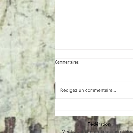
Commentaires
Rédigez un commentaire...
27/07/26 Allemagne - solaire - taxes
environnementales - snbc- etc...
Fédération
Vent Contraire en Touraine et Ber