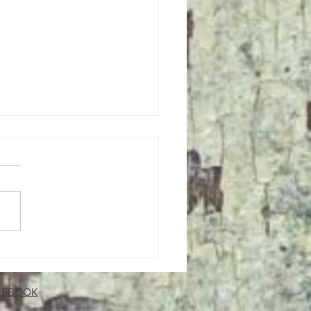
26 fiscalité UE - solaire - Total
es - surproduction - raccordements
.
CEBOOK