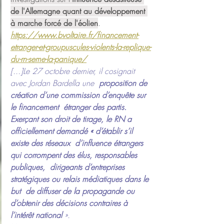
de l'Allemagne quant au développement 
à marche forcé de l'éolien
.
https://www.bvoltaire.fr/financement-
etranger-et-groupuscules-violents-la-replique-
du-rn-seme-la-panique/
[...]Le 27 octobre dernier, il cosignait 
avec Jordan Bardella une 
 proposition de 
création d’une commission d’enquête sur 
le financement  étranger des partis. 
Exerçant son droit de tirage, le RN a  
officiellement demandé « d’établir s’il 
existe des réseaux  d’influence étrangers 
qui corrompent des élus, responsables 
publiques,  dirigeants d’entreprises 
stratégiques ou relais médiatiques dans le 
but  de diffuser de la propagande ou 
d’obtenir des décisions contraires à  
l’intérêt national 
».