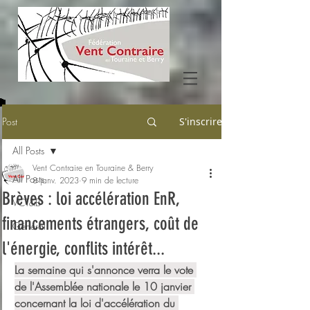
Post
S'inscrire
All Posts
Vent Contraire en Touraine & Berry
All Posts
8 janv. 2023
9 min de lecture
Brèves : loi accélération EnR,
VCT&B
financements étrangers, coût de
Général
l'énergie, conflits intérêt...
La semaine qui s'annonce verra le vote 
de l'Assemblée nationale le 10 janvier 
concernant la loi d'accélération du 