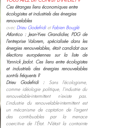
VOUS AVEZ DIT CONFLIT D'INTÉRÊT ?
Ces étranges liens économiques entre 
écologistes et industriels des énergies 
renouvelables
avec 
Drieu Godefridi
 et 
Fabien Bouglé
Atlantico : Jean-Yves Grandidier, PDG de 
l’entreprise Valorem, spécialisée dans les 
énergies renouvelables, était candidat aux 
élections européennes sur la liste de 
Yannick Jadot. Ces liens entre écologistes 
et industriels des énergies renouvelables 
sont-ils fréquents ?  
Drieu Godefridi :
 Sans l’écologisme, 
comme idéologie politique, l’industrie du 
renouvelable-intermittent n’existe pas. 
L’industrie du renouvelable-intermittent est 
un mécanisme de captation de l’argent 
des contribuables par la menace 
coercitive de l’État. N’était la contrainte 