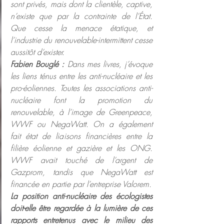
sont privés, mais dont la clientèle, captive, 
n’existe que par la contrainte de l’État. 
Que cesse la menace étatique, et 
l’industrie du renouvelable-intermittent cesse 
aussitôt d’exister. 
Fabien Bouglé :
 Dans mes livres, j’évoque 
les liens ténus entre les anti-nucléaire et les 
pro-éoliennes. Toutes les associations anti-
nucléaire font la promotion du 
renouvelable, à l’image de Greenpeace, 
WWF ou NegaWatt. On a également 
fait état de liaisons financières entre la 
filière éolienne et gazière et les ONG. 
WWF avait touché de l’argent de 
Gazprom, tandis que NegaWatt est 
financée en partie par l’entreprise Valorem.
La position anti-nucléaire des écologistes 
doit-elle être regardée à la lumière de ces 
rapports entretenus avec le milieu des 