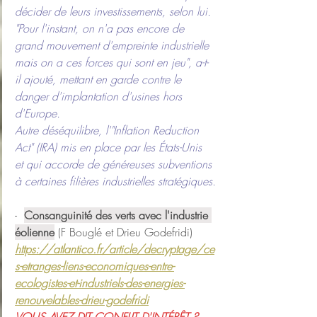
décider de leurs investissements, selon lui.
"Pour l'instant, on n'a pas encore de 
grand mouvement d'empreinte industrielle 
mais on a ces forces qui sont en jeu", a-t-
il ajouté, mettant en garde contre le 
danger d'implantation d'usines hors 
d'Europe.
Autre déséquilibre, l'"Inflation Reduction 
Act" (IRA) mis en place par les États-Unis 
et qui accorde de généreuses subventions 
à certaines filières industrielles stratégiques.
-  
Consanguinité des verts avec l'industrie 
éolienne
 (F Bouglé et Drieu Godefridi)
https://atlantico.fr/article/decryptage/ce
s-etranges-liens-economiques-entre-
ecologistes-et-industriels-des-energies-
renouvelables-drieu-godefridi