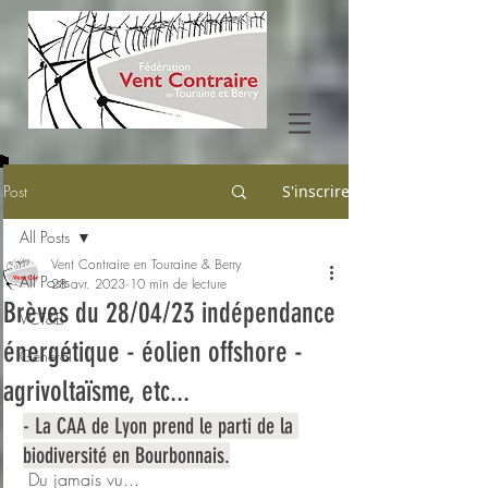
Post
S'inscrire
All Posts
Vent Contraire en Touraine & Berry
All Posts
28 avr. 2023
10 min de lecture
Brèves du 28/04/23 indépendance
VCT&B
énergétique - éolien offshore -
Général
agrivoltaïsme, etc...
- La CAA de Lyon prend le parti de la 
biodiversité en Bourbonnais.
 Du jamais vu...