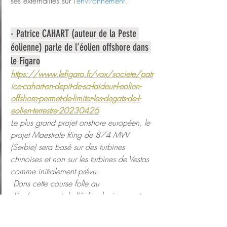
ses externalités sur l’
environnement
.
- Patrice CAHART (auteur de la Peste 
éolienne) parle de l’éolien offshore dans 
le Figaro
https://www.lefigaro.fr/vox/societe/patr
ice-cahart-en-depit-de-sa-laideur-l-eolien-
offshore-permet-de-limiter-les-degats-de-l-
eolien-terrestre-20230426
Le plus grand projet onshore européen, le 
projet Maestrale Ring de 874 MW 
(Serbie) sera basé sur des turbines 
chinoises et non sur les turbines de Vestas 
comme initialement prévu.
 Dans cette course folle au 
développement de l’éolien le risque est 
grand de créer une nouvelle dépendance 
au matériel chinois en plus de la 