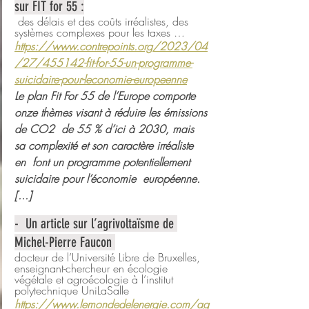
sur FIT for 55 :
 des délais et des coûts irréalistes, des 
systèmes complexes pour les taxes …
https://www.contrepoints.org/2023/04
/27/455142-fit-for-55-un-programme-
suicidaire-pour-leconomie-europeenne
Le plan Fit For 55 de l’Europe comporte 
onze thèmes visant à réduire les émissions 
de CO2  de 55 % d’ici à 2030, mais 
sa complexité et son caractère irréaliste 
en  font un programme potentiellement 
suicidaire pour l’économie  européenne.
[...]
-  Un article sur l’agrivoltaïsme de 
Michel-Pierre Faucon 
docteur de l’Université Libre de Bruxelles, 
enseignant-chercheur en écologie 
végétale et agroécologie à l’institut 
polytechnique UniLaSalle
https://www.lemondedelenergie.com/ag