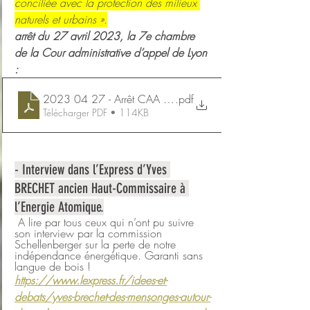
conciliée avec la protection des milieux 
naturels et urbains ».
arrêt du 27 avril 2023, la 7e chambre 
de la Cour administrative d’appel de Lyon 
:
2023 04 27 - Arrêt CAA Lyon 21LY02544
.pdf
Télécharger PDF • 114KB
- Interview dans l’Express d’Yves 
BRECHET ancien Haut-Commissaire à 
l’Energie Atomique.
 A lire par tous ceux qui n’ont pu suivre 
son interview par la commission 
Schellenberger sur la perte de notre 
indépendance énergétique. Garanti sans 
langue de bois !
https://www.lexpress.fr/idees-et-
debats/yves-brechet-des-mensonges-autour-