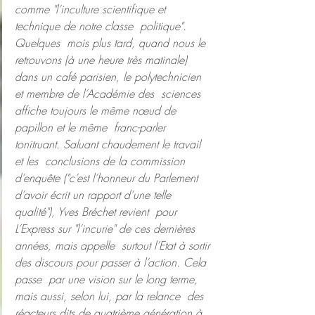
comme "l’inculture scientifique et 
technique de notre classe  politique".
Quelques  mois plus tard, quand nous le 
retrouvons (à une heure très matinale)  
dans un café parisien, le polytechnicien 
et membre de l’Académie des  sciences 
affiche toujours le même nœud de 
papillon et le même  franc-parler 
tonitruant. Saluant chaudement le travail 
et les  conclusions de la commission 
d’enquête ("c’est l’honneur du Parlement  
d’avoir écrit un rapport d’une telle 
qualité"), Yves Bréchet revient  pour 
L’Express sur "l’incurie" de ces dernières 
années, mais appelle  surtout l’Etat à sortir 
des discours pour passer à l’action. Cela 
passe  par une vision sur le long terme, 
mais aussi, selon lui, par la relance  des 
réacteurs dits de quatrième génération à 