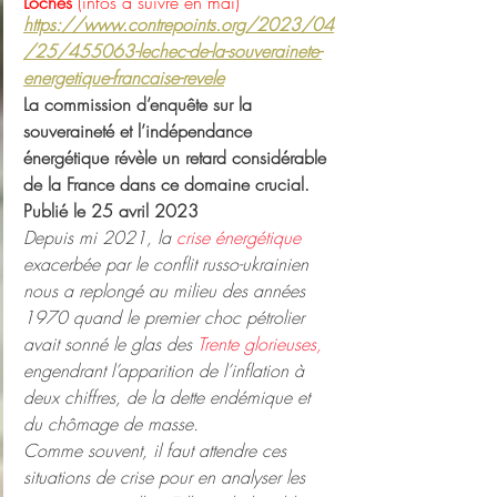
Loches 
(infos à suivre en mai)
https://www.contrepoints.org/2023/04
/25/455063-lechec-de-la-souverainete-
energetique-francaise-revele
La commission d’enquête sur la 
souveraineté et l’indépendance 
énergétique révèle un retard considérable 
de la France dans ce domaine crucial.
Publié le 25 avril 2023
Depuis mi 2021, la 
crise énergétique
exacerbée par le conflit russo-ukrainien 
nous a replongé au milieu des années 
1970 quand le premier choc pétrolier 
avait sonné le glas des 
Trente glorieuses,
engendrant l’apparition de l’inflation à 
deux chiffres, de la dette endémique et 
du chômage de masse.
Comme souvent, il faut attendre ces 
situations de crise pour en analyser les 