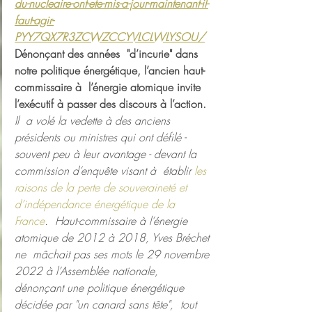
du-nucleaire-ont-ete-mis-a-jour-maintenant-il-
faut-agir-
PYY7QX7R3ZCWZCCYVLCLWLYSOU/
Dénonçant des années  "d’incurie" dans 
notre politique énergétique, l’ancien haut-
commissaire à  l’énergie atomique invite 
l’exécutif à passer des discours à l’action.
Il  a volé la vedette à des anciens 
présidents ou ministres qui ont défilé -  
souvent peu à leur avantage - devant la 
commission d’enquête visant à  établir 
les 
raisons de la perte de souveraineté et 
d’indépendance énergétique de la 
France
.  Haut-commissaire à l’énergie 
atomique de 2012 à 2018, Yves Bréchet 
ne  mâchait pas ses mots le 29 novembre 
2022 à l’Assemblée nationale,  
dénonçant une politique énergétique 
décidée par "un canard sans tête",  tout 