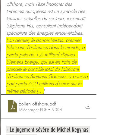
offshore, mais l’état financier des 
turbiniers européens est un symbole des 
tensions actuelles du secteur», reconnaît 
Stéphane His, consultant indépendant 
spécialiste des énergies renouvelables. 
L’an dernier, le danois Vestas, premier 
fabricant d’éoliennes dans le monde, a 
perdu près de 1,6 milliard d’euros. 
Siemens Energy, qui est en train de 
prendre le contrôle total du fabricant 
d’éoliennes Siemens Gamesa, a pour sa 
part perdu 650 millions d’euros sur la 
même période.[...]
Éolien offshore
.pdf
Télécharger PDF • 93KB
- Le jugement sévère de Michel Negynas 