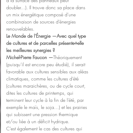
à la surface des panneaux peut 
doubler…). Il trouve donc sa place dans 
un mix énergétique composé d’une 
combinaison de sources d’énergies 
renouvelables.
Le Monde de l’Énergie —Avec quel type 
de cultures et de parcelles présente-t-elle 
les meilleures synergies ?
Michel-Pierre Faucon —
Théoriquement 
(puisqu’il est encore peu étudié), il serait 
favorable aux cultures sensibles aux aléas 
climatiques, comme les cultures d’été 
(cultures maraichères, ou de cycle court, 
dites les cultures de printemps, qui 
terminent leur cycle à la fin de l’été, par 
exemple le maïs, le soja…) et les prairies 
qui subissent une pression thermique 
et/ou liée à un déficit hydrique.
C’est également le cas des cultures qui 