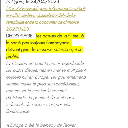
Le Figaro, 
le 24/04/2023
https://www.lefigaro.fr/conjoncture/eoli
en-offshore-les-industriels-au-defi-de-la-
rentabilite-et-de-la-concurrence-chinoise-
20230423
DÉCRYPTAGE - 
Les acteurs de la filière, à 
la santé pas toujours flamboyante, 
doivent gérer la 
menace chinoise qui se 
profile.
La situation est pour le moins paradoxale. 
Les parcs d’éoliennes en mer se multiplient 
aujourd’hui en Europe. Les gouvernements 
veulent mettre le pied sur l’accélérateur, 
comme va le montrer le sommet 
d’Ostende. Et pourtant, la santé des 
industriels du secteur n’est pas très 
flamboyante.
«L’Europe a été le berceau de l’éolien 