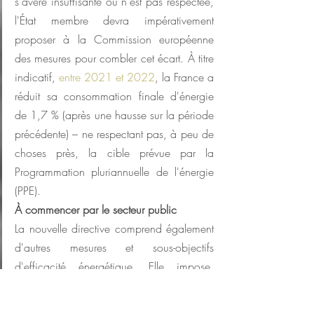
s'avère insuffisante ou n'est pas respectée, 
l'État membre devra impérativement 
proposer à la Commission européenne 
des mesures pour combler cet écart. À titre 
indicatif, 
entre 2021 et 2022
, la France a 
réduit sa consommation finale d'énergie 
de 1,7 % (après une hausse sur la période 
précédente) – ne respectant pas, à peu de 
choses près, la cible prévue par la 
Programmation pluriannuelle de l'énergie 
(PPE).
À commencer par le secteur public
La nouvelle directive comprend également 
d'autres mesures et sous-objectifs 
d'efficacité énergétique. Elle impose, 
notamment, un rythme de réduction de la 
consommation énergétique des bâtiments 