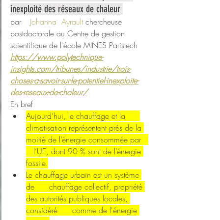
inexploité des réseaux de chaleur 
par 	
Johanna  Ayrault
 chercheuse 
postdoctorale au Centre de gestion 
scientifique de l'école MINES Paristech	
https://www.polytechnique-
insights.com/tribunes/industrie/trois-
choses-a-savoir-sur-le-potentiel-inexploite-
des-reseaux-de-chaleur/
En bref
Aujourd’hui, le chauffage et la      
climatisation représentent près de la 
moitié de l’énergie consommée par   
   l’UE, dont 90 % sont de l’énergie 
fossile.
Le chauffage urbain est un système 
de      chauffage collectif, propriété 
des autorités publiques locales, 
considéré      comme de l'énergie 