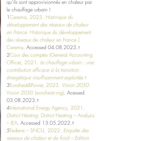
qu’ils sont approvisionnés en chaleur par 
le chauffage urbain !
1
Cerema, 2023. 
Historique du 
développement des réseaux de chaleur 
en France
. 
Historique du développement 
des réseaux de chaleur en France | 
Cerema
. Accessed 04.08.2023.↑
2
Cour des comptes (General Accounting 
Office), 2021. 
Le chauffage urbain : une 
contribution efficace à la transition 
énergétique insuffisamment exploitée.
↑
3
Euroheat&Power, 2023. 
Vision 2050
. 
Vision 2050 (euroheat.org)
. Acessed 
03.08.2023.↑
4
International Energy Agency, 2021. 
District Heating
. 
District Heating – Analysis 
– IEA
. Accessed 13.05.2022.↑
5
Fedene – SNCU, 2022. 
Enquête des 
reseaux de chaleur et de froid – Edition 