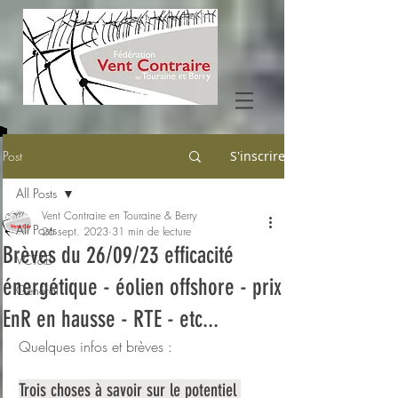
Post
S'inscrire
All Posts
Vent Contraire en Touraine & Berry
All Posts
26 sept. 2023
31 min de lecture
Brèves du 26/09/23 efficacité
VCT&B
énergétique - éolien offshore - prix
Général
EnR en hausse - RTE - etc...
Quelques infos et brèves :
Trois choses à savoir sur le potentiel 