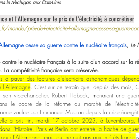
ns le Michigan aux États-Unis
nce et l'Allemagne sur le prix de l'électricité, à concrétiser
/monde/prix-de-l-electricite-l-allemagne-cesse-sa-guerre-contr
: l’Allemagne cesse sa guerre contre le nucléaire français
, 
Le P
 contre le nucléaire français à la suite d'un accord sur la r
é. La compétitivité française sera préservée.
as à payer des factures d'électricité astronomiques dépen
e l’Allemagne
. C'est sur ce terrain que, depuis des mois, O
ue son vice-chancelier, Robert Habeck, menaient une guer
dans le cadre de la réforme du marché de l'électricité
réforme voulue par Emmanuel Macron depuis la crise énergét
lle a pris fin, mardi 17 octobre 2023, à Luxembourg, lo
dans l'Histoire. Paris et Berlin ont enterré la hache de guer
pour l'Allemagne, mais qui ne nuit pas aux intérêts frança
i