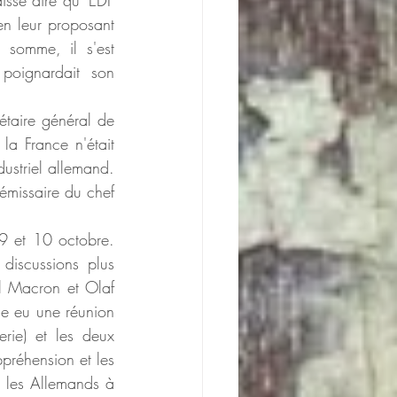
issé dire qu' EDF 
en leur proposant 
somme, il s'est 
oignardait son 
étaire général de 
a France n'était 
striel allemand. 
émissaire du chef 
9 et 10 octobre. 
 discussions plus 
l Macron et Olaf 
me eu une réunion 
rie) et les deux 
préhension et les 
 les Allemands à 