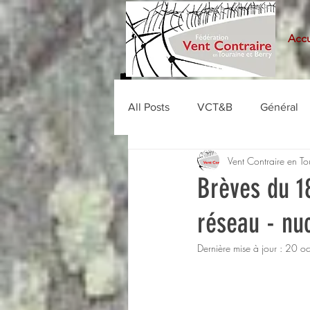
Accu
All Posts
VCT&B
Général
Vent Contraire en To
Brèves du 1
réseau - nuc
Dernière mise à jour :
20 oc