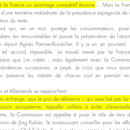
 à la France un avantage compétitif énorme
… Mais la Fran
 d'une tentative maladroite de la présidence espagnole de re
ition du texte.
ord qui, en un mot, protège les consommateurs, pose l
 dans les renouvelables et assure la préservation de l'atout
se réjouit Agnès Pannier-Runacher. Il y a un an pourtant,
n tel accord impossible. Le travail mené par la France 
aire que j'ai créée , mais également avec la Commiss
résidences successives, a payé. Je crois que nous avons
i préserve les intérêts de chacun tout en prenant en c
s et Allemands se rapprochent
en échange, que le prix de référence – qui sera fixé par la 
ssion européenne, laquelle veillera à éviter d'éventuelle
me, la Commission est appelée à jouer le rôle de tiers d
ion de Jörg Kukies, le tout-puissant conseiller pour les aff