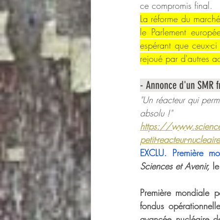
ce compromis final.
La réforme du marché 
le Parlement europée
espérant que ceux-ci
rejoué par d'autres 
- Annonce d'un SMR f
"Un réacteur qui perm
absolu !"
https://www.sciencese
petit-reacteur-nucleai
EXCLU. Première mon
Sciences et Avenir, 
l
Première mondiale po
fondus opérationnell
avancée nucléaire de