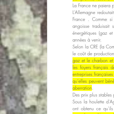
La France ne paiera p
L’Allemagne redoutai
France . Comme si E
angoisse traduisait 
énergétiques (gaz et
années à venir.
Selon la CRE (la Com
le coût de productio
gaz et le charbon et
les foyers français d
entreprises françaises
qu'elles peuvent bénéf
aberration
.
Des prix plus stables
Sous la houlette d'Ag
ont obtenu ce qu'ils