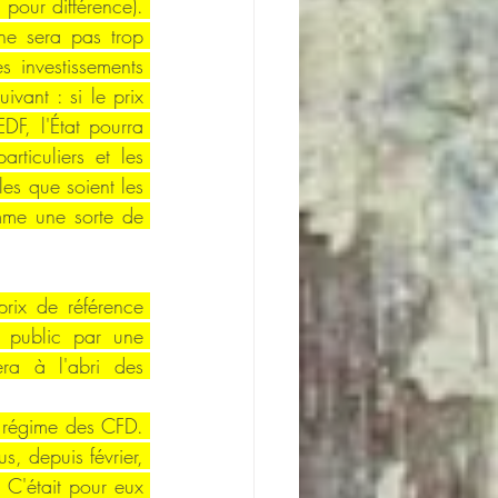
pour différence). 
ne sera pas trop 
 investissements 
ant : si le prix 
F, l'État pourra 
ticuliers et les 
les que soient les 
me une sorte de 
rix de référence 
 public par une 
ra à l'abri des 
e régime des CFD. 
, depuis février, 
C'était pour eux 