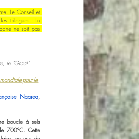
me. Le Conseil et 
es trilogues. En 
agne ne soit pas 
e, le "Graal" 
mondiale-pour-le-
rançaise Naarea
, 
ne boucle à sels 
de 700°C. Cette 
laire, en vue de 