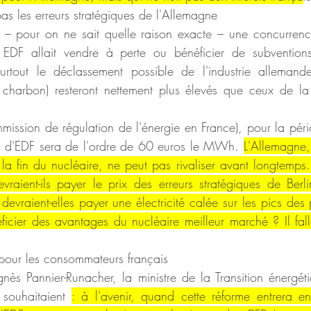
as les erreurs stratégiques de l'Allemagne
t – pour on ne sait quelle raison exacte – une concurrenc
DF allait vendre à perte ou bénéficier de subvention
surtout le déclassement possible de l'industrie allemand
 charbon) resteront nettement plus élevés que ceux de la
mission de régulation de l'énergie en France), pour la pé
n d'EDF sera de l'ordre de 60 euros le MWh. 
L'Allemagne, 
 la fin du nucléaire, ne peut pas rivaliser avant longtemp
evraient-ils payer le prix des erreurs stratégiques de Berl
 devraient-elles payer une électricité calée sur les pics des 
icier des avantages du nucléaire meilleur marché ? Il fallai
 pour les consommateurs français
nès Pannier-Runacher, la ministre de la Transition énergéti
 souhaitaient 
: à l'avenir, quand cette réforme entrera en