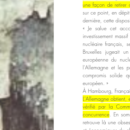
une façon de retirer
sur ce point, en dépit
dernière, cette dispos
« Je salue cet acc
investissement massif
nucléaire français, 
Bruxelles jugeait u
européenne du nuclé
l'Allemagne et les p
compromis solide qu
européen. »
À Hambourg, Françai
L'Allemagne obtient, 
vérifié par la Commi
concurrence
. En som
retrouve là une obsess