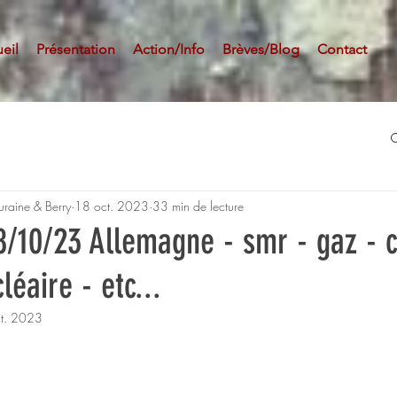
eil
Présentation
Action/Info
Brèves/Blog
Contact
uraine & Berry
18 oct. 2023
33 min de lecture
8/10/23 Allemagne - smr - gaz - 
léaire - etc...
t. 2023