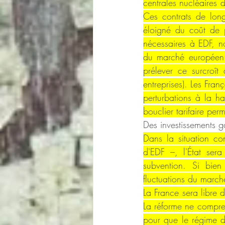
centrales nucléaires 
Ces contrats de long
éloigné du coût de p
nécessaires à EDF, n
du marché européen de
prélever ce surcroît 
entreprises). Les Franç
perturbations à la h
bouclier tarifaire per
Des investissements g
Dans la situation co
d'EDF –, l'État sera
subvention. Si bien
fluctuations du marc
La France sera libre 
La réforme ne compren
pour que le régime d