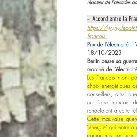
réacteur de Palisades da
-  Accord entre la Fra
https://www.lepoint.fr
francais 
Prix de l’électricité 
18/10/2023
Berlin cesse sa guerre
marché de l'électricit
Les Français n'ont p
choix énergétiques d
conseillers, ainsi q
nucléaire français 
renâclaient à cette 
Cette mauvaise quere
"énergie" qui entrera 
compromis, rassurant 