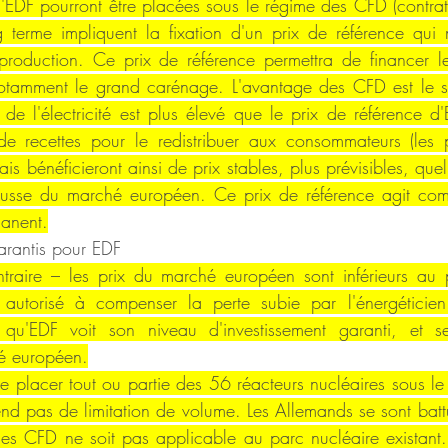
d'EDF pourront être placées sous le régime des CFD (contrat 
 terme impliquent la fixation d'un prix de référence qui 
roduction. Ce prix de référence permettra de financer les
otamment le grand carénage. L'avantage des CFD est le suiv
 l'électricité est plus élevé que le prix de référence d'ED
de recettes pour le redistribuer aux consommateurs (les par
ais bénéficieront ainsi de prix stables, plus prévisibles, quel
ausse du marché européen. Ce prix de référence agit com
manent.
arantis pour EDF
ntraire – les prix du marché européen sont inférieurs au p
 autorisé à compenser la perte subie par l'énergéticien
 qu'EDF voit son niveau d'investissement garanti, et se
hé européen.
de placer tout ou partie des 56 réacteurs nucléaires sous l
d pas de limitation de volume. Les Allemands se sont battus
es CFD ne soit pas applicable au parc nucléaire existant. 