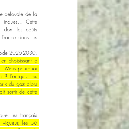
e déloyale de la 
s indues… Cette 
e dont les coûts 
 France dans les 
riode 2026-2030, 
en choisissant le 
s… Mais pourquoi 
in ? Pourquoi les 
prix du gaz alors 
t sortir de cette 
que, les Français 
 vigueur, les 56 