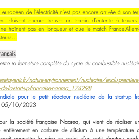
européen de l'électricité n'est pas encore arrivée à son ter
ns doivent encore trouver un terrain d'entente à travers l
 ne traînent pas en longueur et que le match France-Allem
acteurs…
rançais
ettra la fermeture complète du cycle du combustible nucléair
tavenir.fr/nature-environnement/nucleaire/exclu-premiere-
re-de-la-start-up-francaise-naarea_174298
diale pour le petit réacteur nucléaire de la start-up f
e 05/10/2023
ur la société française Naarea, qui vient de réaliser u
e entièrement en carbure de silicium à une température 
vrait permettre la mise au point d’un petit réacteur modu