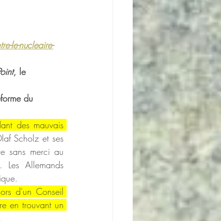
e-le-nucleaire-
oint
, le 
éforme du 
dant des mauvais 
laf Scholz et ses 
re sans merci au 
. Les Allemands 
ique.
rs d'un Conseil 
re en trouvant un 
s.