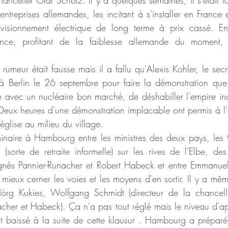
ncelier Olaf Scholz. Il y a quelques semaines, il s'était la
ntreprises allemandes, les incitant à s'installer en France 
visionnement électrique de long terme à prix cassé. En 
nce, profitant de la faiblesse allemande du moment, p
umeur était fausse mais il a fallu qu'Alexis Kohler, le secr
à Berlin le 26 septembre pour faire la démonstration que l
avec un nucléaire bon marché, de déshabiller l'empire indu
 Deux heures d'une démonstration implacable ont permis à l'
'église au milieu du village.
minaire à Hambourg entre les ministres des deux pays, les 
 (sorte de retraite informelle) sur les rives de l'Elbe, des
Agnès Pannier-Runacher et Robert Habeck et entre Emmanue
mieux cerner les voies et les moyens d'en sortir. Il y a mê
 Jörg Kukies, Wolfgang Schmidt (directeur de la chancelle
nacher et Habeck). Ça n'a pas tout réglé mais le niveau d'ap
t baissé à la suite de cette klausur . Hambourg a préparé