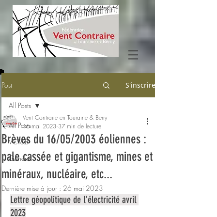
Post
S'inscrire
All Posts
Vent Contraire en Touraine & Berry
All Posts
16 mai 2023
37 min de lecture
Brèves du 16/05/2003 éoliennes :
VCT&B
pale cassée et gigantisme, mines et
Général
minéraux, nucléaire, etc...
Dernière mise à jour :
26 mai 2023
Lettre géopolitique de l'électricité avril 
2023