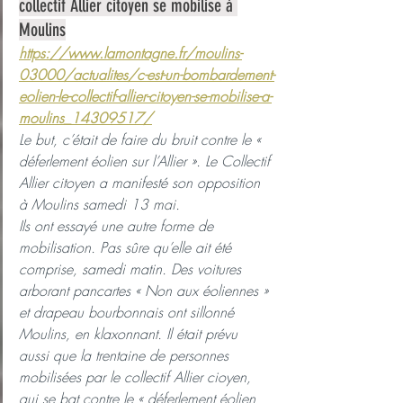
collectif Allier citoyen se mobilise à 
Moulins
https://www.lamontagne.fr/moulins-
03000/actualites/c-est-un-bombardement-
eolien-le-collectif-allier-citoyen-se-mobilise-a-
moulins_14309517/
Le but, c’était de faire du bruit contre le « 
déferlement éolien sur l’Allier ». Le Collectif 
Allier citoyen a manifesté son opposition 
à Moulins samedi 13 mai.
Ils ont essayé une autre forme de 
mobilisation. Pas sûre qu’elle ait été 
comprise, samedi matin. Des voitures 
arborant pancartes « Non aux éoliennes » 
et drapeau bourbonnais ont sillonné 
Moulins, en klaxonnant. Il était prévu 
aussi que la trentaine de personnes 
mobilisées par le collectif Allier cioyen, 
qui se bat contre le « déferlement éolien 