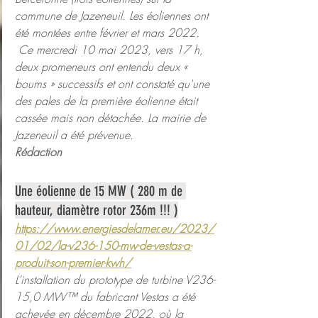
commune de Jazeneuil. Les éoliennes ont 
été montées entre février et mars 2022.
 Ce mercredi 10 mai 2023, vers 17 h, 
deux promeneurs ont entendu deux « 
boums » successifs et ont constaté qu'une 
des pales de la première éolienne était 
cassée mais non détachée. La mairie de 
Jazeneuil a été prévenue.
Rédaction
Une éolienne de 15 MW ( 280 m de 
hauteur, diamètre rotor 236m !!! )
https://www.energiesdelamer.eu/2023/
01/02/la-v236-150-mw-de-vestas-a-
produit-son-premier-kwh/
L’installation du prototype de turbine V236-
15,0 MW™ du fabricant Vestas a été 
achevée en décembre 2022, où la 