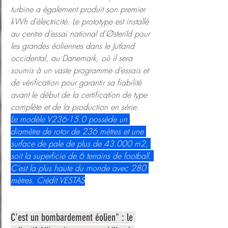
turbine a également produit son premier 
kWh d’électricité. Le prototype est installé 
au centre d’essai national d’Østerild pour 
les grandes éoliennes dans le Jutland 
occidental, au Danemark, où il sera 
soumis à un vaste programme d’essais et 
de vérification pour garantir sa fiabilité 
avant le début de la certification de type 
complète et de la production en série.
Le modèle V236-15.0 possède un 
diamètre de rotor de 236 mètres et une 
surface de pale de plus de 43.000 m2, 
soit la superficie de 6 terrains de football. 
C’est la plus haute du monde avec 280 
mètres. Crédit VESTAS
C'est un bombardement éolien" : le 