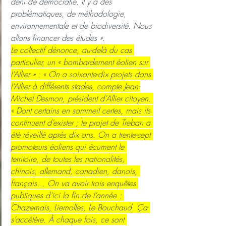
déni de démocratie. Il y a des 
problématiques, de méthodologie, 
environnementale et de biodiversité. Nous 
allons financer des études ».
Le collectif dénonce, au-delà du cas 
particulier, un « bombardement éolien sur 
l’Allier » : « On a soixante-dix projets dans 
l’Allier à différents stades, compte Jean-
Michel Desmon, président d’Allier citoyen. 
« Dont certains en sommeil certes, mais ils 
continuent d’exister ; le projet de Treban a 
été réveillé après dix ans. On a trente-sept 
promoteurs éoliens qui écument le 
territoire, de toutes les nationalités, 
chinois, allemand, canadien, danois, 
français… On va avoir trois enquêtes 
publiques d’ici la fin de l’année : 
Chazemais, Liernolles, Le Bouchaud. Ça 
s’accélère. À chaque fois, ce sont 