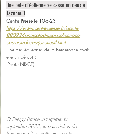
Une pale d'éolienne se casse en deux à 
Jazeneuil
Centre Presse le 10-5-23
https://www.centre-presse.fr/article-
880234-une-pale-d-apos-eolienne-se-
casse-en-deux-a-jazeneuil.html
Une des éoliennes de la Berceronne avait-
elle un défaut ?
(Photo NR-CP)
Q Energy France inaugurait, fin 
septembre 2022, le parc éolien de 
Berceronne (trois éoliennes) sur la 