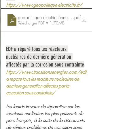
https://www.geopolitique-electricite.fr/
geopolitique electricitéene-336
.pdf
Télécharger PDF • 1.70MB
EDF a réparé tous les réacteurs 
nucléaires de dernière génération 
affectés par la corrosion sous contrainte
https://www.transitionsenergies.com/edf-
a-repare-tous-les-reacteurs-nucleaires-de-
derniere-generation-affectes-par-la-
corrosion-sous-contrainte/
Les lourds travaux de réparation sur les 
réacteurs nucléaires les plus puissants du 
parc français, à la suite de la découverte 
de sérieux problèmes de corrosion sous 