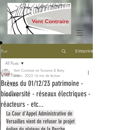
Post
S'inscrire
All Posts
Vent Contraire en Touraine & Berry
All Posts
2 déc. 2023
16 min de lecture
Brèves du 01/12/23 patrimoine -
VCT&B
biodiversité - réseaux électriques -
Général
réacteurs - etc...
La Cour d'Appel Administrative de 
Versailles vient de refuser le projet 
éolien du plateau de la Perche