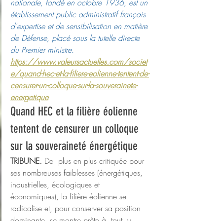
nationale, fondé en octobre 1936, est un 
établissement public administratif français 
d'expertise et de sensibilisation en matière 
de Défense, placé sous la tutelle directe 
du Premier ministre.
https://www.valeursactuelles.com/societ
e/quand-hec-et-la-filiere-eolienne-tentent-de-
censurer-un-colloque-sur-la-souverainete-
energetique
Quand HEC et la filière éolienne 
tentent de censurer un colloque 
sur la souveraineté énergétique
TRIBUNE.
 De  plus en plus critiquée pour 
ses nombreuses faiblesses (énergétiques,  
industrielles, écologiques et 
économiques), la filière éolienne se  
radicalise et, pour conserver sa position 
dominante, se montre prête à  tout, y 