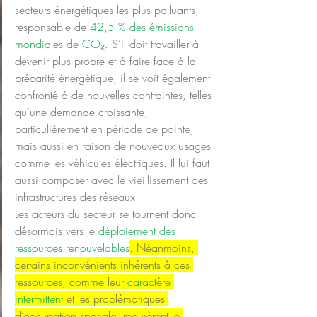
secteurs énergétiques les plus polluants, 
responsable de 
42,5 % des émissions 
mondiales de CO₂
. S’il doit travailler à 
devenir plus propre et à faire face à la 
précarité énergétique, il se voit également 
confronté à de nouvelles contraintes, telles 
qu’une demande croissante, 
particulièrement en période de pointe, 
mais aussi en raison de nouveaux usages 
comme les véhicules électriques. Il lui faut 
aussi composer avec le vieillissement des 
infrastructures des réseaux.
Les acteurs du secteur se tournent donc 
désormais vers le 
déploiement des 
ressources renouvelables
. Néanmoins, 
certains inconvénients inhérents à ces 
ressources, comme leur 
caractère 
intermittent
 et les problématiques 
d’occupation spatiale, requièrent 
le 