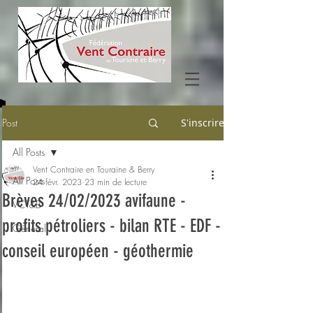
Post
S'inscrire
All Posts
Vent Contraire en Touraine & Berry
All Posts
24 févr. 2023
23 min de lecture
Brèves 24/02/2023 avifaune -
VCT&B
profits pétroliers - bilan RTE - EDF -
Général
conseil européen - géothermie