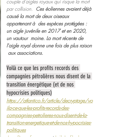
couple d'aigles royaux qui risque la mort 
par collision.  
Ces éoliennes avaient déjà 
causé la mort de deux oiseaux 
appartenant à  des espèces protégées : 
un aigle juvénile en 2017 et en 2020, 
un vautour  moine. La mort récente de 
l'aigle royal donne une fois de plus raison 
 aux associations.
Voilà ce que les profits records des 
compagnies pétrolières nous disent de la 
transition énergétique (et de nos 
hypocrisies politiques)
https://atlantico.fr/article/decryptage/vo
ila-ce-que-les-profits-records-des-
compagnies-petrolieres-nous-disent-de-la-
transition-energetique-et-de-nos-hypocrisies-
politiques