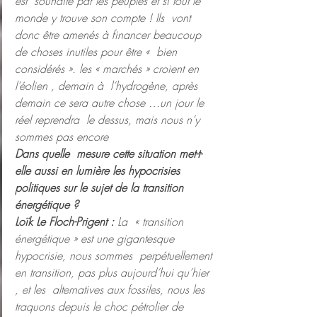
est  souhaité par les peuples et si tout le 
monde y trouve son compte ! Ils  vont 
donc être amenés à financer beaucoup 
de choses inutiles pour être «  bien 
considérés ». les « marchés » croient en 
l’éolien , demain à  l’hydrogène, après 
demain ce sera autre chose …un jour le 
réel reprendra  le dessus, mais nous n’y 
sommes pas encore
Dans quelle  mesure cette situation met-t-
elle aussi en lumière les hypocrisies  
politiques sur le sujet de la transition 
énergétique ?
Loïk Le Floch-Prigent :
 La  « transition 
énergétique » est une gigantesque 
hypocrisie, nous sommes  perpétuellement 
en transition, pas plus aujourd’hui qu’hier 
, et les  alternatives aux fossiles, nous les 
traquons depuis le choc pétrolier de  