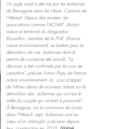
Un aigle royal a été tué par les éoliennes 
de Bernagues dans les Hauts  Cantons de 
l'Hérault. Depuis des années, les 
associations comme l'ACNAT  (Action 
nature et territoire) du Languedoc-
Roussillon, membre de la FNE  (France 
nature environnement), se battent pour la 
démolition de ces  éoliennes dont le 
permis de construire été annulé. "La 
décision a été confirmée par la cour de 
cassation", précise Simon Popy de France 
nature environnement. La  cour d'appel 
de Nîmes devra de nouveau statuer sur la 
démolition des  éoliennes qui ont tué le 
mâle du couple qui nichait à proximité".
À Bernagues, sur la commune de Lunas, 
dans l’Hérault, sept  éoliennes sont au 
cœur d’un imbroglio judiciaire depuis 
leur  construction en 2016. 
Malgré 