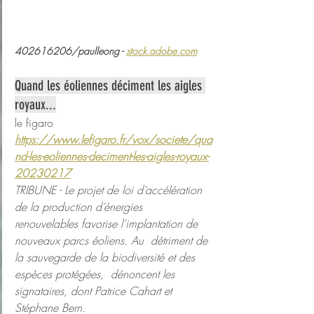
402616206/paulleong - 
stock.adobe.com
Quand les éoliennes déciment les aigles 
royaux...
le figaro 
https://www.lefigaro.fr/vox/societe/qua
nd-les-eoliennes-deciment-les-aigles-royaux-
20230217
TRIBUNE - Le projet de loi d’accélération 
de la production d’énergies  
renouvelables favorise l’implantation de 
nouveaux parcs éoliens. Au  détriment de 
la sauvegarde de la biodiversité et des 
espèces protégées,  dénoncent les 
signataires, dont Patrice Cahart et 
Stéphane Bern.