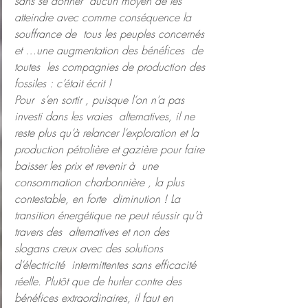
sans se donner  aucun moyen de les 
atteindre avec comme conséquence la 
souffrance de  tous les peuples concernés 
et …une augmentation des bénéfices  de 
toutes  les compagnies de production des 
fossiles : c’était écrit !
Pour  s’en sortir , puisque l’on n’a pas 
investi dans les vraies  alternatives, il ne 
reste plus qu’à relancer l’exploration et la  
production pétrolière et gazière pour faire 
baisser les prix et revenir à  une 
consommation charbonnière , la plus 
contestable, en forte  diminution ! La 
transition énergétique ne peut réussir qu’à 
travers des  alternatives et non des 
slogans creux avec des solutions 
d’électricité  intermittentes sans efficacité 
réelle. Plutôt que de hurler contre des  
bénéfices extraordinaires, il faut en 