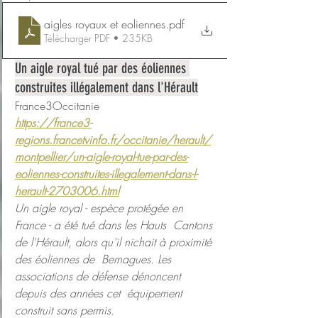
aigles royaux et eoliennes
.pdf
Télécharger PDF • 235KB
Un aigle royal tué par des éoliennes 
construites illégalement dans l'Hérault
France3Occitanie
https://france3-
regions.francetvinfo.fr/occitanie/herault/
montpellier/un-aigle-royal-tue-par-des-
eoliennes-construites-illegalement-dans-l-
herault-2703006.html
Un aigle royal - espèce protégée en 
France - a été tué dans les Hauts  Cantons 
de l'Hérault, alors qu'il nichait à proximité 
des éoliennes de  Bernagues. Les 
associations de défense dénoncent 
depuis des années cet  équipement 
construit sans permis.