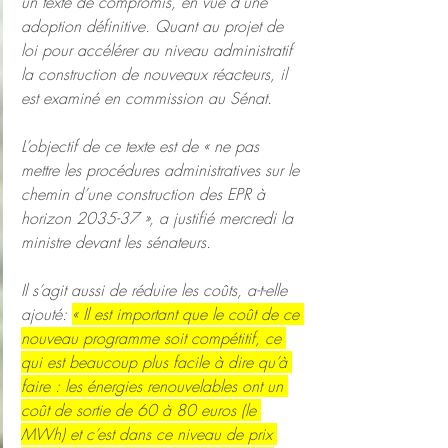
un texte de compromis, en vue d’une 
adoption définitive. Quant au projet de 
loi pour accélérer au niveau administratif 
la construction de nouveaux réacteurs, il 
est examiné en commission au Sénat.
L’objectif de ce texte est de « ne pas 
mettre les procédures administratives sur le 
chemin d’une construction des EPR à 
horizon 2035-37 », a justifié mercredi la 
ministre devant les sénateurs.
Il s’agit aussi de réduire les coûts, a-t-elle 
ajouté: 
« Il est important que le coût de ce 
nouveau programme soit compétitif, ce 
qui est beaucoup plus facile à dire qu’à 
faire : les énergies renouvelables ont un 
coût de sortie de 60 à 80 euros (le 
MWh) et c’est dans ce niveau de prix 