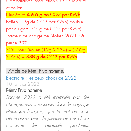
Comparaison production CO2 nucléaire 
et éolien 
Nucléaire 
4 à 6 g de CO2 par KWh
Eolien (12g de CO2 par KWh) doublé 
par du gaz (500g de CO2 par KWh) 
 Facteur de charge de l’éolien 2021 : à 
peine 23% 
SOIT Pour l’éolien (12g X 23%) + (500g 
X 77%) = 
388 g de CO2 par KWh
- Article de Rémi Prud'homme.
Électricité : les deux chocs de 2022
10 janvier 2023 
Rémy Prud’homme
L’année 2022 a été marquée par des 
changements importants dans le paysage 
électrique français, que le mot de choc 
décrit assez bien. Le premier de ces chocs 
concerne les quantités produites, 