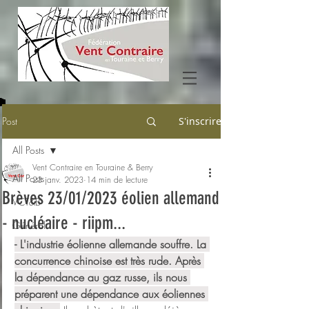
Post
S'inscrire
All Posts
Vent Contraire en Touraine & Berry
All Posts
23 janv. 2023
14 min de lecture
Brèves 23/01/2023 éolien allemand
VCT&B
- nucléaire - riipm...
Général
- L'industrie éolienne allemande souffre. La 
concurrence chinoise est très rude. Après 
la dépendance au gaz russe, ils nous 
préparent une dépendance aux éoliennes 