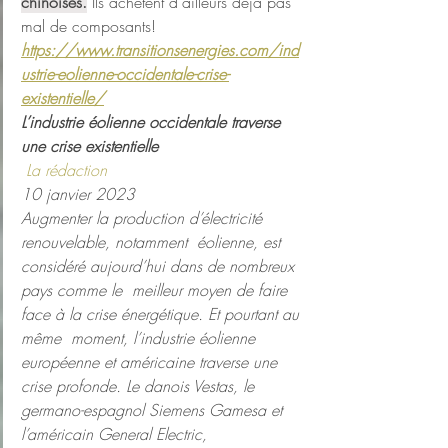
chinoises.
 Ils achètent d'ailleurs déjà pas 
mal de composants!
https://www.transitionsenergies.com/ind
ustrie-eolienne-occidentale-crise-
existentielle/
L’industrie éolienne occidentale traverse 
une crise existentielle
 La rédaction
10 janvier 2023
Augmenter la production d’électricité 
renouvelable, notamment  éolienne, est 
considéré aujourd’hui dans de nombreux 
pays comme le  meilleur moyen de faire 
face à la crise énergétique. Et pourtant au 
même  moment, l’industrie éolienne 
européenne et américaine traverse une  
crise profonde. Le danois Vestas, le 
germano-espagnol Siemens Gamesa et  
l’américain General Electric, 