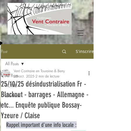
Post
S'inscrire
All Posts
Vent Contraire en Touraine & Berry
All Posts
25 oct. 2025
2 min de lecture
25/10/25 désindustrialisation Fr -
VCT&B
Blackout - barrages - Allemagne -
Général
etc... Enquête publique Bossay-
Yzeure / Claise
Rappel important d'une info locale :