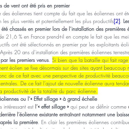
s de vent ont été pris en premier 
 des éoliennes tient compte du fait que les éoliennes ont été
n les plus ventés et potentiellement les plus productifs
[2]
. 
Le
 été chassés en premier lors de l’installation des premières 
e 21,6 % en France prend-t-il en compte le fait que les meill
tifs ont été sélectionnés en premier par les exploitants éoli
. Après 20 ans d’installation des premières éoliennes terrestr
s par les premiers venus
. 
Si bien que la bataille qui fait rage
ent éolien se fixe désormais sur des sites ayant beaucoup 
donc de ce fait avec une perspective de productivité beauco
entrales. De ce fait l’ajout de nouvelle éolienne aura tenda
 productivité de la totalité du parc éolienne.
éoliennes ou l’« Effet sillage » à grand échelle
 intéressant est 
l’« effet sillage »
 qui peut se définir comme 
 derrière l’éolienne existante entraînant notamment une bais
 après la première
. En clair les premières éoliennes contribu