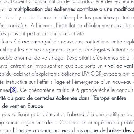
 participent à la diminution de la productivité des éolienne
ait 
la multiplication des éoliennes contribue à une modifica
et plus il y a d’éolienne installées plus les premières perturbe
ères arrivées. A l’inverse l’installation d’éoliennes nouvelle
ées peuvent perturber leur productivité. 
leurs été accompagné de nouveaux contentieux entre explo
 utilisent les mêmes arguments que les écologistes luttant con
rouble anormal de voisinage. L’exploitant d’éoliennes déjà in
uvel entrant en invoquant en quelque sorte un 
« vol de vent
s du cabinet d’exploitants éolienne LPA-CGR avocats ont p
s instructive sur l’effet sillage et l’émergence d’un nouveau
ennes
[3]
. Ce phénomène multiplié à grande échelle conduit
ité du parc de centrales éoliennes dans l’Europe entière
. 
s de vent en Europe 
pas suffisant pour démontrer l’absurdité d’une politique de 
t Copernicus organisme de la Commission européenne a publ
e que 
l’Europe a connu un record historique de baisse des 