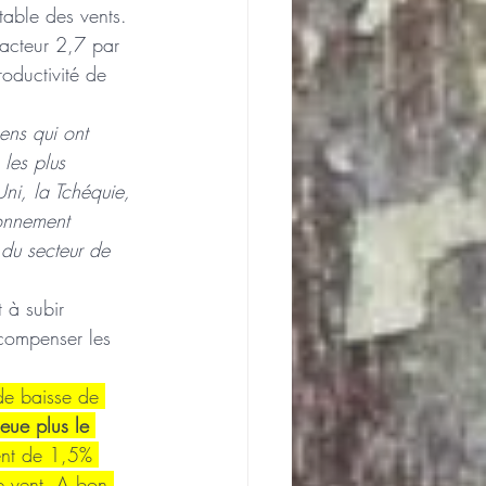
able des vents. 
facteur 2,7 par 
oductivité de 
ens qui ont 
les plus 
Uni, la Tchéquie, 
ionnement 
 du secteur de 
 à subir 
compenser les 
 de baisse de 
leue plus le 
ent de 1,5% 
e vent. A bon 