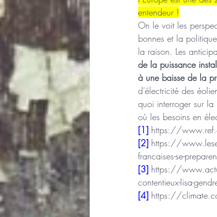
entendeur !
On le voit les perspec
bonnes et la politique
la raison. Les anticip
de la puissance insta
à une baisse de la p
d’électricité des éol
quoi interroger sur la
où les besoins en élec
[1]
https://www.ref.
[2]
https://www.lesec
francaises-se-prepare
[3]
https://www.actu
contentieux-lisa-gendr
[4]
https://climate.