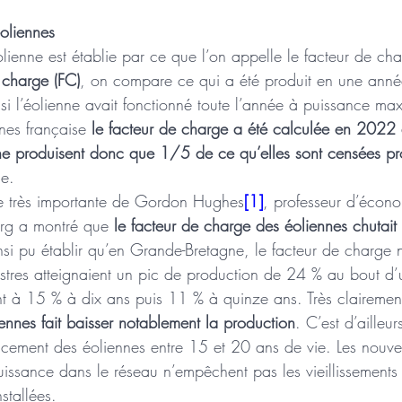
éoliennes 
olienne est établie par ce que l’on appelle le facteur de ch
 charge (FC)
, on compare ce qui a été produit en une anné
 si l’éolienne avait fonctionné toute l’année à puissance ma
nes française 
le facteur de charge a été calculée en 202
 ne produisent donc que 1/5 de ce qu’elles sont censées pr
le. 
ude très importante de Gordon Hughes
[1]
, professeur d’écon
urg a montré que 
le facteur de charge des éoliennes chutait 
insi pu établir qu’en Grande-Bretagne, le facteur de charge 
restres atteignaient un pic de production de 24 % au bout d
nt à 15 % à dix ans puis 11 % à quinze ans. Très clairemen
iennes fait baisser notablement la production
. C’est d’ailleur
ment des éoliennes entre 15 et 20 ans de vie. Les nouvell
puissance dans le réseau n’empêchent pas les vieillissement
stallées. 