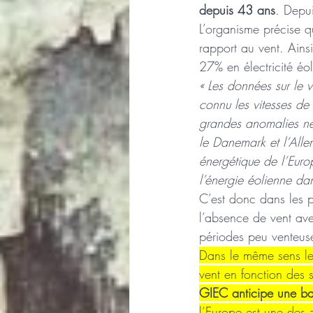
depuis 43 ans
. Depu
L’organisme précise q
rapport au vent. Ains
27% en électricité éo
« Les données sur le 
connu les vitesses de
grandes anomalies néga
le Danemark et l’Alle
énergétique de l’Euro
l’énergie éolienne d
C’est donc dans les pa
l’absence de vent ave
périodes peu venteuse
Dans le même sens le
vent en fonction des 
GIEC anticipe une ba
l’Europe est une des 