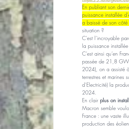
En publiant son derni
puissance installée 
a baissé de son côté
situation ? 
C’est l’incroyable p
la puissance installée
C’est ainsi qu’en Fra
passée de 21,8 GW e
2024), on a assisté à
terrestres et marines 
d’Electricité) la pr
2024. 
En clair 
plus on insta
Macron semble vouloir
France : une vaste il
production des éolien