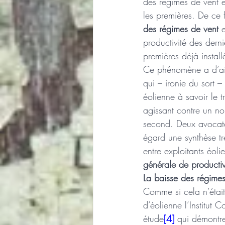
des régimes de vent et
les premières. De ce f
des régimes de vent
 
productivité des derni
premières déjà install
Ce phénomène a d’ail
qui – ironie du sort –
éolienne à savoir le t
agissant contre un no
second. Deux avocate
égard une synthèse trè
entre exploitants éoli
générale de productiv
La baisse des régime
Comme si cela n’était 
d’éolienne l’Institu
étude
[4]
 qui démontr