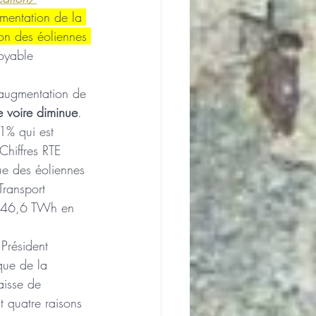
mentation de la 
on des éoliennes 
oyable 
 augmentation de 
e voire diminue
. 
1% qui est 
iffres RTE 
ue des éoliennes 
Transport 
e 46,6 TWh en 
Président 
que de la 
aisse de 
 quatre raisons 