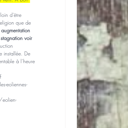
loin d’être 
religion que de 
 augmentation 
stagnation voir 
uction 
e installée. De 
entable à l’heure 
f
es-eoliennes-
/eolien-