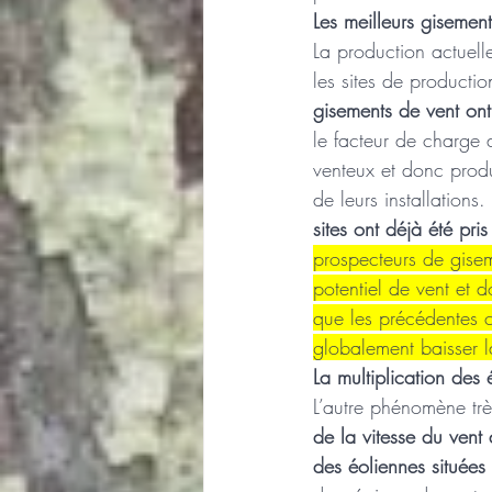
Les meilleurs gisement
La production actuelle
les sites de productio
gisements de vent ont
le facteur de charge d
venteux et donc produc
de leurs installations
sites ont déjà été pri
prospecteurs de gisem
potentiel de vent et 
que les précédentes c
globalement baisser la
La multiplication des 
L’autre phénomène très
de la vitesse du vent
des éoliennes situées