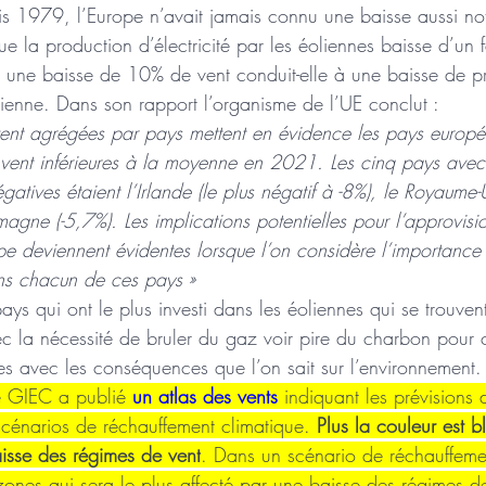
is 1979, l’Europe n’avait jamais connu une baisse aussi not
ue la production d’électricité par les éoliennes baisse d’un 
i une baisse de 10% de vent conduit-elle à une baisse de pr
lienne. Dans son rapport l’organisme de l’UE conclut : 
vent agrégées par pays mettent en évidence les pays europé
 vent inférieures à la moyenne en 2021. Les cinq pays avec 
tives étaient l’Irlande (le plus négatif à -8%), le Royaume-
magne (-5,7%). Les implications potentielles pour l’approvis
pe deviennent évidentes lorsque l’on considère l’importance
ans chacun de ces pays »
ys qui ont le plus investi dans les éoliennes qui se trouvent
c la nécessité de bruler du gaz voir pire du charbon pour 
s avec les conséquences que l’on sait sur l’environnement.
 GIEC a publié 
un atlas des vents
 indiquant les prévisions
scénarios de réchauffement climatique. 
Plus la couleur est b
isse des régimes de vent
. Dans un scénario de réchauffem
zones qui sera le plus affecté par une baisse des régimes d