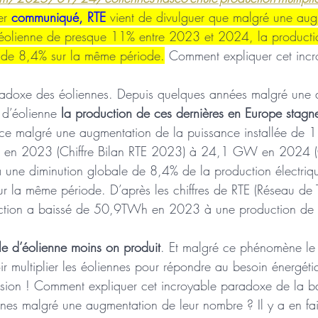
er 
communiqué, RTE
 vient de divulguer que malgré une aug
d’éolienne de presque 11% entre 2023 et 2024, la producti
 de 8,4% sur la même période.
 Comment expliquer cet incr
aradoxe des éoliennes. Depuis quelques années malgré une
 d’éolienne 
la production de ces dernières en Europe stagn
nce malgré une augmentation de la puissance installée de 1
n 2023 (Chiffre Bilan RTE 2023) à 24,1 GW en 2024 (Ch
 une diminution globale de 8,4% de la production électriq
sur la même période. D’après les chiffres de RTE (Réseau de 
oduction a baissé de 50,9TWh en 2023 à une production d
lle d’éolienne moins on produit
. Et malgré ce phénomène le 
 multiplier les éoliennes pour répondre au besoin énergéti
lusion ! Comment expliquer cet incroyable paradoxe de la b
nes malgré une augmentation de leur nombre ? Il y a en fait