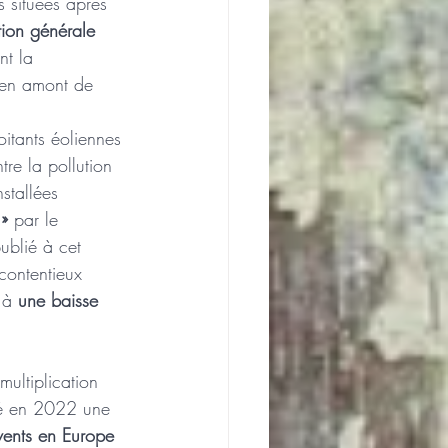
s situées après 
tion générale 
nt la 
s en amont de 
itants éoliennes 
tre la pollution 
stallées 
 »
 par le 
ublié à cet 
 contentieux 
 à 
une baisse 
multiplication 
ié en 2022 une 
vents en Europe 