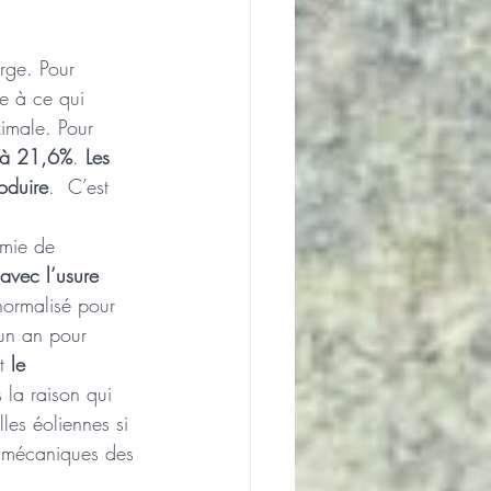
arge. Pour 
e à ce qui 
ximale. Pour 
2 à 21,6%
. 
Les 
oduire
.  C’est 
omie de 
avec l’usure 
normalisé pour 
’un an pour 
t 
le 
s la raison qui 
es éoliennes si 
s mécaniques des 