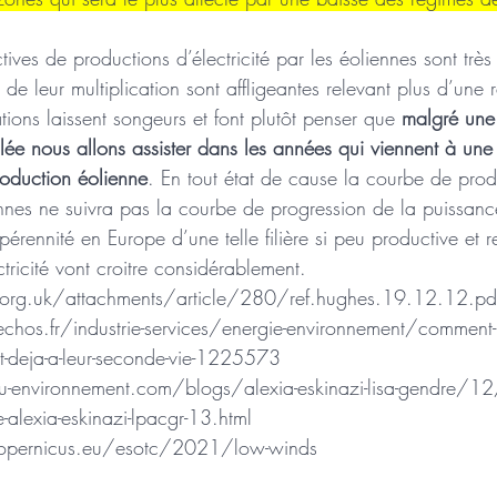
tives de productions d’électricité par les éoliennes sont très 
 de leur multiplication sont affligeantes relevant plus d’une 
ations laissent songeurs et font plutôt penser que 
malgré une
llée nous allons assister dans les années qui viennent à une 
roduction éolienne
. En tout état de cause la courbe de prod
iennes ne suivra pas la courbe de progression de la puissanc
 pérennité en Europe d’une telle filière si peu productive et r
tricité vont croitre considérablement. 
org.uk/attachments/article/280/ref.hughes.19.12.12.pd
hos.fr/industrie-services/energie-environnement/comment-l
nt-deja-a-leur-seconde-vie-1225573
-environnement.com/blogs/alexia-eskinazi-lisa-gendre/12
e-alexia-eskinazi-lpacgr-13.html
copernicus.eu/esotc/2021/low-winds