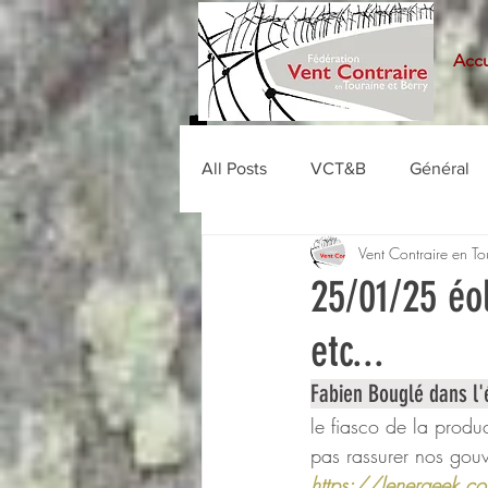
Accu
All Posts
VCT&B
Général
Vent Contraire en To
25/01/25 éol
etc...
Fabien Bouglé dans l'
le fiasco de la produ
pas rassurer nos gouv
https://lenergeek.co