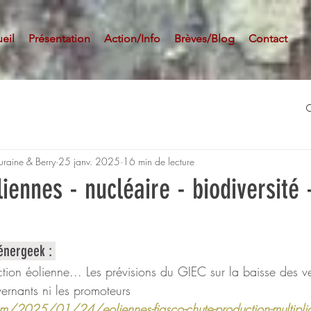
eil
Présentation
Action/Info
Brèves/Blog
Contact
uraine & Berry
25 janv. 2025
16 min de lecture
iennes - nucléaire - biodiversité 
énergeek : 
ction éolienne... Les prévisions du GIEC sur la baisse des v
ernants ni les promoteurs
m/2025/01/24/eoliennes-fiasco-chute-production-multipli