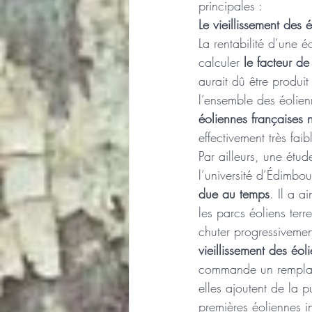
principales : 
Le vieillissement des 
La rentabilité d’une é
calculer 
le facteur de
aurait dû être produit
l’ensemble des éolien
éoliennes françaises
effectivement très faib
Par ailleurs, une ét
l’université d’Édimbo
due au temps
. Il a a
les parcs éoliens ter
chuter progressiveme
vieillissement des éol
commande un remplace
elles ajoutent de la 
premières éoliennes in