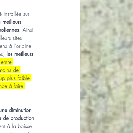
 installée sur 
s meilleurs 
éoliennes
. Ainsi 
eurs sites 
ens à l’origine 
es, 
les meilleurs 
 entre 
moins de 
up plus faible 
nce à faire 
une diminution 
se de production 
ent à la baisse 