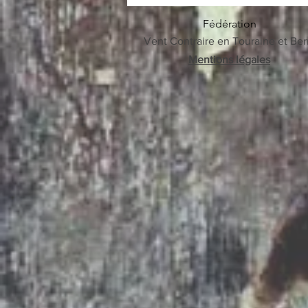
environnementales - snbc- etc...
Fédération
Vent Contraire en Touraine et Ber
Mentions légales