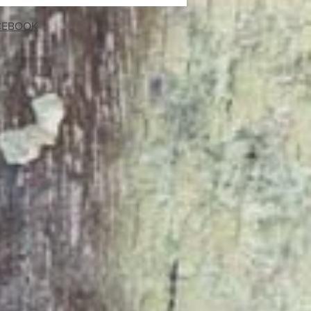
es - surproduction - raccordements
.
CEBOOK