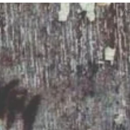
canicules - éolien offshore - solaire -
énergi
- etc..
FA
ry