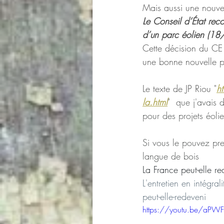
Mais aussi une nouve
Le Conseil d’État reco
d’un parc éolien (
Cette décision du CE e
une bonne nouvelle po
Le texte de JP Riou "
h
la.html
"  que j'avais 
pour des projets éol
Si vous le pouvez pre
langue de bois
La France peut-elle re
L'entretien en intégrali
peut-elle-redeveni
https://youtu.be/aP