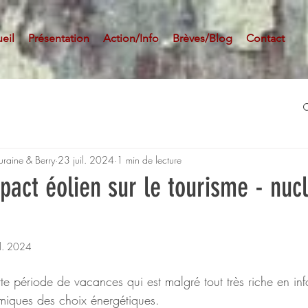
eil
Présentation
Action/Info
Brèves/Blog
Contact
uraine & Berry
23 juil. 2024
1 min de lecture
act éolien sur le tourisme - nucl
il. 2024
te période de vacances qui est malgré tout très riche en inf
iques des choix énergétiques. 