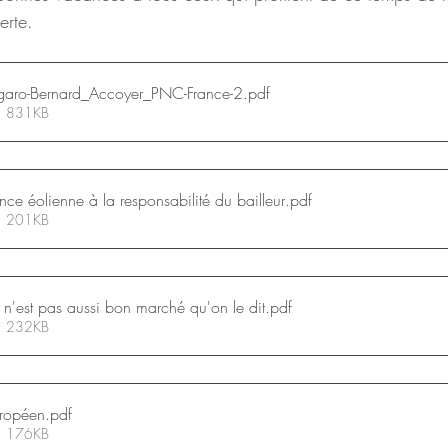
erte.
garo-Bernard_Accoyer_PNC-France-2
.pdf
 • 831KB
nce éolienne à la responsabilité du bailleur
.pdf
 • 201KB
é n'est pas aussi bon marché qu'on le dit
.pdf
 • 232KB
uropéen
.pdf
 • 176KB