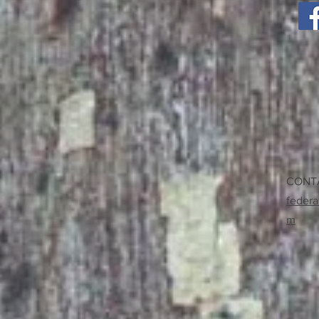
CONT
federa
m