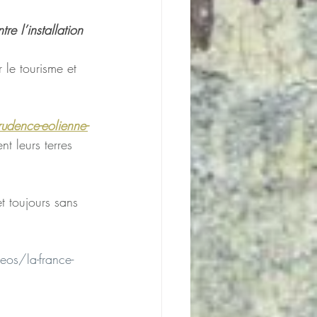
e l’installation 
 le tourisme et 
dence-eolienne-
nt leurs terres 
t toujours sans 
eos/la-france-