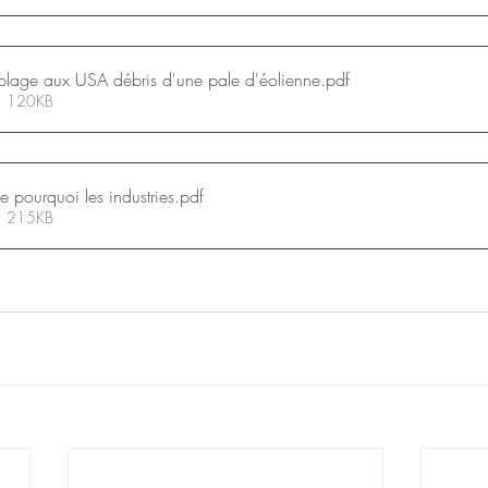
 plage aux USA débris d'une pale d'éolienne
.pdf
 • 120KB
 pourquoi les industries
.pdf
 • 215KB