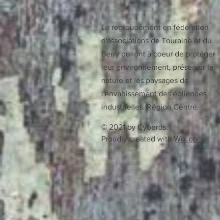
Le regroupement en fédération
d'associations de Touraine et du
Berry qui ont à coeur de protéger
leur environnement, préserver la
nature et les paysages de
l'envahissement des éoliennes
industrielles. Région Centre.
© 2021 by Cyberds.
Proudly created with
Wix.com