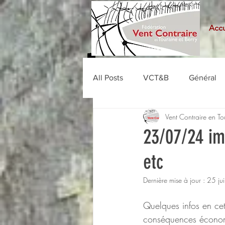
Accu
All Posts
VCT&B
Général
Vent Contraire en To
23/07/24 imp
etc
Dernière mise à jour :
25 ju
Quelques infos en cet
conséquences économ