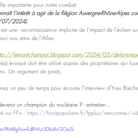
lle importante pour notre combat:
nnaît l’intérêt à agir de la Région Auvergne-Rhône-Alpes contr
18/07/2024)
st une  reconnaissance implicite de l'impact de l'éolien sur
ur nos amis de l'Allier.
ttp://lemontchampot.blogspot.com/2024/05/de-la-jurispru
déjà évoqué doit être utilisé auprès des propriétaires qui loue
iens. Un argument de poids.
nez un peu de temps pour écouter l'interview d'Yves Bréche
devenir un champion du nucléaire ? - entretien...
té sur FP+ : 
https://frontpopulaire.fr/fpplus/rencontres/vid
WFm9hhRfg?si=EdRWuUDXzRcGOe5L