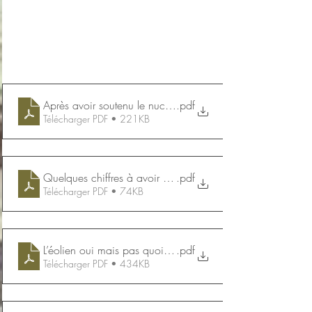
Après avoir soutenu le nucléaire et la fusion
.pdf
Télécharger PDF • 221KB
Quelques chiffres à avoir en tête glanés sur X
.pdf
Télécharger PDF • 74KB
L’éolien oui mais pas quoiqu’il en coûte sur le plan écolo
.pdf
Télécharger PDF • 434KB