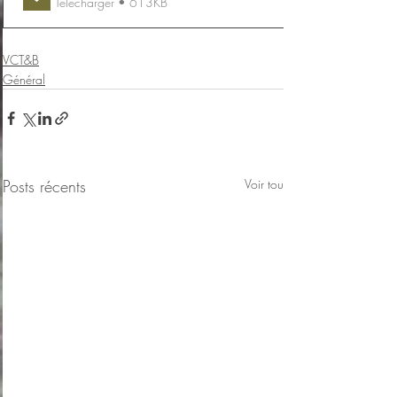
Télécharger • 613KB
VCT&B
Général
Posts récents
Voir tout