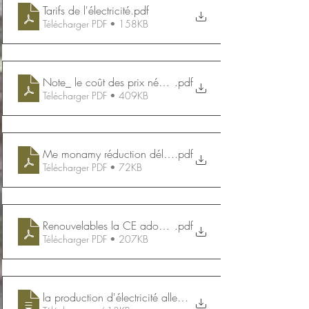
Tarifs de l'électricité
.pdf
Télécharger PDF • 158KB
Note_ le coût des prix négatifs, le coût de l'électricité exp
.pdf
Télécharger PDF • 409KB
Me monamy réduction délai recours à 2 mois
.pdf
Télécharger PDF • 72KB
Renouvelables la CE adopte des mesures pour accélérer l
.pdf
Télécharger PDF • 207KB
la production d'électricité allemande décarbonée par ses