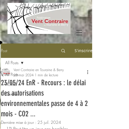
Post
S'inscrire
All Posts
Vent Contraire en Touraine & Berry
All Posts
23 mai 2024
1 min de lecture
23/05/24 EnR - Recours : le délai
VCT&B
des autorisations
Général
environnementales passe de 4 à 2
mois - CO2 ...
Dernière mise à jour :
25 juil. 2024
1°) Peut-être un jour ces horribles 