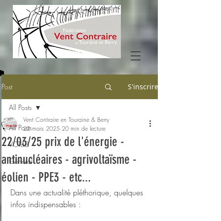
Post
S'inscrire
All Posts
Vent Contraire en Touraine & Berry
All Posts
22 mars 2025
20 min de lecture
22/03/25 prix de l'énergie -
VCT&B
antinucléaires - agrivoltaïsme -
Général
éolien - PPE3 - etc...
Dans une actualité pléthorique, quelques 
infos indispensables : 