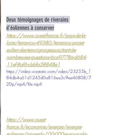
Deux témoignages de riverains 
d'éoliennes à conserver
https://www.ouest-france.fr/pays-de-la-
loire/terranjou-49380/terranjou-projet-
eolien-des-temoignagessuscitant-de-
nombreuses-questions-6ca9778a-d684-
11ef-8af6-cbbfa38848e1
https://video.wixstatic.com/video/23255b_1
84db4a61d1245d0a816ea3c9ee46808/7
20p/mp4/file.mp4
https://www.ouest-
france.fr/economie/energie/energie-
eolienne/jai-perdu-100-000-euros-sur-la-