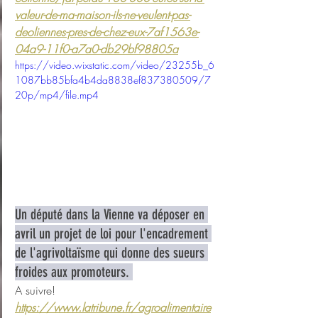
valeur-de-ma-maison-ils-ne-veulent-pas-
deoliennes-pres-de-chez-eux-7af1563e-
04a9-11f0-a7a0-db29bf98805a
https://video.wixstatic.com/video/23255b_6
1087bb85bfa4b4da8838ef837380509/7
20p/mp4/file.mp4
Un député dans la Vienne va déposer en 
avril un projet de loi pour l'encadrement 
de l'agrivoltaïsme qui donne des sueurs 
froides aux promoteurs. 
A suivre! 
https://www.latribune.fr/agroalimentaire