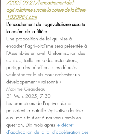
/2025-03-21/l-encadrement-de-l-
agrivoltaisme-suscite-la-colere-de-la-filiere-
1020984.html
L'encadrement de l'agrivoltaïsme suscite 
la colère de la filière
Une proposition de loi qui vise à 
encadrer l'agrivoltaïsme sera présentée à 
l'Assemblée en avril. Uniformisation des 
contrats, taille limite des installations, 
partage des bénéfices : les députés 
veulent serrer la vis pour orchestrer un 
développement « raisonné ». 
Maxime Giraudeau
21 Mars 2025, 7:30
Les promoteurs de l'agrivoltaïsme 
pensaient la bataille législative derrière 
eux, mais tout est à nouveau remis en 
question. Dix mois après 
le décret 
d'application de la loi d'accélération des 