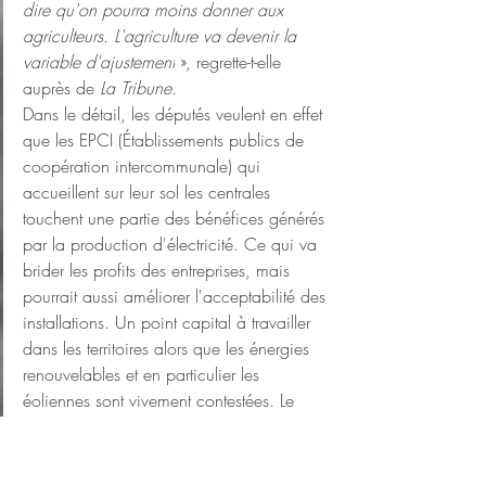
dire qu'on pourra moins donner aux 
agriculteurs. L'agriculture va devenir la 
variable d'ajustement
 », regrette-t-elle 
auprès de 
La Tribune.
Dans le détail, les députés veulent en effet 
que les EPCI (Établissements publics de 
coopération intercommunale) qui 
accueillent sur leur sol les centrales 
touchent une partie des bénéfices générés 
par la production d'électricité. Ce qui va 
brider les profits des entreprises, mais 
pourrait aussi améliorer l'acceptabilité des 
installations. Un point capital à travailler 
dans les territoires alors que les énergies 
renouvelables et en particulier les 
éoliennes sont vivement contestées. Le 
solaire doit donc montrer patte blanche.
L'autre point qui crispe grandement la 
filière est la limitation stricte de la taille 