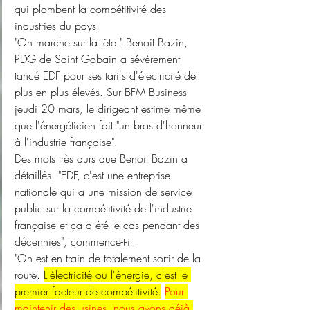
qui plombent la compétitivité des 
industries du pays.
"On marche sur la tête." Benoit Bazin, 
PDG de Saint Gobain a sévèrement 
tancé EDF pour ses tarifs d'électricité de 
plus en plus élevés. Sur BFM Business 
jeudi 20 mars, le dirigeant estime même 
que l'énergéticien fait "un bras d'honneur 
à l'industrie française".
Des mots très durs que Benoit Bazin a 
détaillés. "EDF, c'est une entreprise 
nationale qui a une mission de service 
public sur la compétitivité de l'industrie 
française et ça a été le cas pendant des 
décennies", commence-t-il.
"On est en train de totalement sortir de la 
route. 
L'électricité ou l'énergie, c'est le 
premier facteur de compétitivité.
Pour 
maintenir des usines, nous avons déjà 