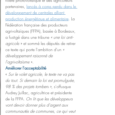
filière photovoltaïque et des agriculteurs 
partenaires, 
lancés à corps perdu dans le 
développement de centrales alliant 
production énergétique et alimentaire
. La 
Fédération française des producteurs 
agrivoltaïques (FFPA), basée à Bordeaux, 
a fustigé dans une tribune 
« une loi anti-
agricole
 » et sommé les députés de retirer 
ce texte qui porte l'ambition d'un 
« 
développement raisonné de 
l'agrivoltaïsme
 ».
Améliorer l'acceptabilité
« 
Sur le volet agricole, le texte ne va pas 
du tout. Si demain la loi est promulguée, 
98 % des projets tombent
 », s'offusque 
Audrey Juillac, agricultrice et présidente 
de la FFPA. 
On lit que les développeurs 
vont devoir donner plus d'argent aux 
communautés de communes, ce qui veut 