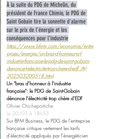
À la suite du PDG de Michelin, du 
président de France Chimie, le PDG de 
Saint Gobain tire la sonnette d'alarme 
sur le prix de l'énergie et les 
conséquences pour l'industrie
https://www.bfmtv.com/economie/entre
prises/energie/un-bras-d-honneur-a-l-
industrie-francaise-le-pdg-de-saint-gobain-
denonce-l-electricite-trop-chere-d-edf_AV-
202503200518.html
Un "bras d'honneur à l'industrie 
française": le PDG de Saint-Gobain 
dénonce l'électricité trop chère d'EDF
Olivier Chicheportiche
Le 20/03 à 18h50
Sur BFM Business, le PDG de l'entreprise 
française critique vertement les tarifs 
d'électricité appliqués par l'énergéticien 