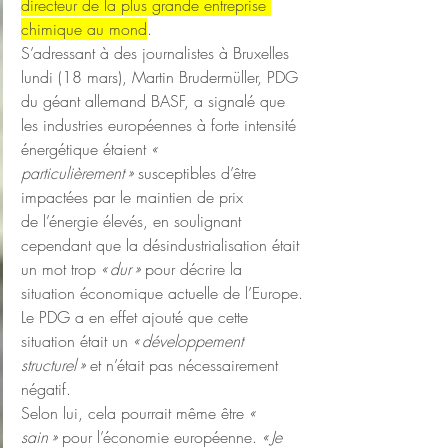
directeur de la plus grande entreprise 
chimique au mond
.
S’adressant à des journalistes à Bruxelles 
lundi (18 mars), Martin Brudermüller, PDG 
du géant allemand BASF, a signalé que 
les industries européennes à forte intensité 
énergétique étaient 
« 
particulièrement »
 susceptibles d’être 
impactées par le maintien de prix 
de l’énergie élevés, en soulignant 
cependant que la désindustrialisation était 
un mot trop 
« dur »
 pour décrire la 
situation économique actuelle de l’Europe.
Le PDG a en effet ajouté que cette 
situation était un 
« développement 
structurel »
 et n’était pas nécessairement 
négatif.
Selon lui, cela pourrait même être 
« 
sain »
 pour l’économie européenne. 
« Je 