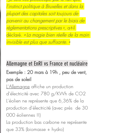
l’instinct politique à Bruxelles et dans la 
plupart des capitales soit toujours de 
parvenir au changement par le biais de 
réglementations prescriptives »
, a-t-il 
déclaré. 
« La magie bien réelle de la main 
invisible est plus que suffisante. »
Allemagne et EnRI vs France et nucléaire
Exemple : 20 mars à 19h , peu de vent, 
pas de soleil
L'Allemagne
 affiche un production 
d'électricité avec 780 g/KWh de CO2
L'éolien ne représente que 6,36% de la 
production d'électricité (avec près  de 30 
000 éoliennes !!)
La production bas carbone ne représente 
que 33% (biomasse + hydro)