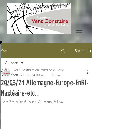
Post
S'inscrire
All Posts
Vent Contraire en Touraine & Berry
All Posts
20 mars 2024
33 min de lecture
20/03/24 Allemagne-Europe-EnRI-
VCT&B
Nucléaire-etc...
Général
Dernière mise à jour :
21 mars 2024