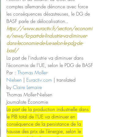
comptes allemande dénonce avec force 
les conséquences désastreuses, le DG de 
BASF parle de délocalisation..
https://www.euractiv.fr/section/economi
e/news/la-part-de-lindustrie-va-diminuer-
dans-leconomie-de-lue-selon-le-pdg-de-
basf/
La part de l’industrie va diminuer dans 
l’économie de l’UE, selon le PDG de BASF
Par : 
Thomas Moller-
Nielsen
 | 
Euractiv.com
 | translated 
by 
Claire Lemaire
Thomas Moller-Nielsen
Journaliste Économie
La part de la production industrielle dans 
le PIB total de l’UE va diminuer en 
conséquence de la persistance de la 
hausse des prix de l’énergie, selon le 