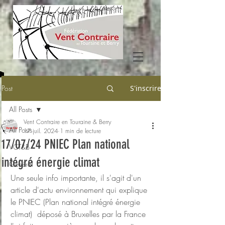
Post
S'inscrire
All Posts
Vent Contraire en Touraine & Berry
All Posts
17 juil. 2024
1 min de lecture
17/07/24 PNIEC Plan national
VCT&B
intégré énergie climat
Général
Une seule info importante, il s'agit d'un 
article d'actu environnement qui explique 
le PNIEC (Plan national intégré énergie 
climat)  déposé à Bruxelles par la France