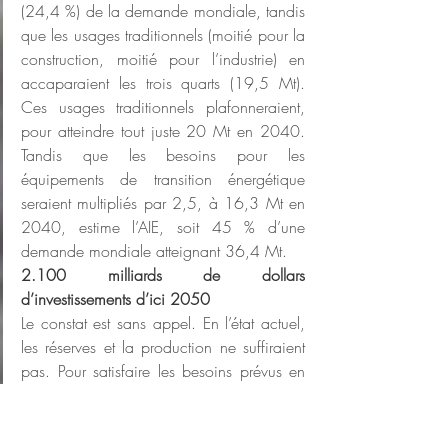
(24,4 %) de la demande mondiale, tandis 
que les usages traditionnels (moitié pour la 
construction, moitié pour l’industrie) en 
accaparaient les trois quarts (19,5 Mt). 
Ces usages traditionnels plafonneraient, 
pour atteindre tout juste 20 Mt en 2040. 
Tandis que les besoins pour les 
équipements de transition énergétique 
seraient multipliés par 2,5, à 16,3 Mt en 
2040, estime l’AIE, soit 45 % d’une 
demande mondiale atteignant 36,4 Mt.
2.100 milliards de dollars 
d’investissements d’ici 2050
Le constat est sans appel. En l’état actuel, 
les réserves et la production ne suffiraient 
pas. Pour satisfaire les besoins prévus en 
2050, 
«
il faudrait mettre en service 40 
mines de la taille du site Quellaveco 
d’Anglo American au Pérou, produisant 