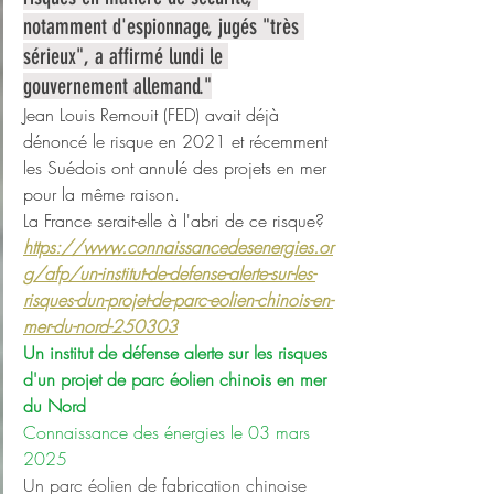
notamment d'espionnage, jugés "très 
sérieux", a affirmé lundi le 
gouvernement allemand."
Jean Louis Remouit (FED) avait déjà 
dénoncé le risque en 2021 et récemment 
les Suédois ont annulé des projets en mer 
pour la même raison. 
La France serait-elle à l'abri de ce risque?
https://www.connaissancedesenergies.or
g/afp/un-institut-de-defense-alerte-sur-les-
risques-dun-projet-de-parc-eolien-chinois-en-
mer-du-nord-250303
Un institut de défense alerte sur les risques 
d'un projet de parc éolien chinois en mer 
du Nord
Connaissance des énergies le 03 mars 
2025
Un parc éolien de fabrication chinoise 