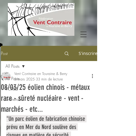
Post
S'inscrire
All Posts
Vent Contraire en Touraine & Berry
All Posts
8 mars 2025
33 min de lecture
08/03/25 éolien chinois - métaux
VCT&B
rare - sûreté nucléaire - vent -
Général
marchés - etc...
"Un parc éolien de fabrication chinoise 
prévu en Mer du Nord soulève des 
risques en matière de sécurité, 