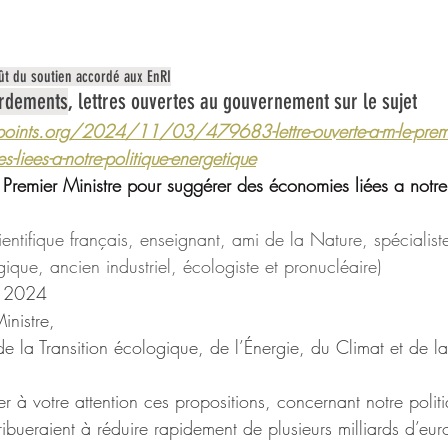
ût du soutien accordé aux EnRI
ordements
, lettres ouvertes au gouvernement sur le sujet
ints.org/2024/11/03/479683-lettre-ouverte-a-m-le-premier
-liees-a-notre-politique-energetique
e Premier Ministre pour suggérer des économies liées a notre
ientifique français, enseignant, ami de la Nature, spécialiste
gique, ancien industriel, écologiste et pronucléaire)
e 2024
inistre,
 la Transition écologique, de l’Énergie, du Climat et de la
r à votre attention ces propositions, concernant notre polit
ribueraient à réduire rapidement de plusieurs milliards d’eur