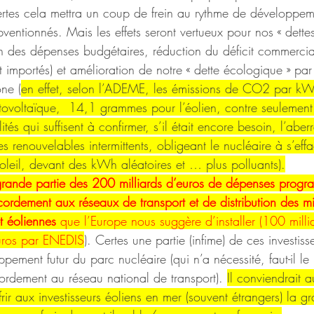
ertes cela mettra un coup de frein au rythme de développem
ventionnés. Mais les effets seront vertueux pour nos « dette
on des dépenses budgétaires, réduction du déficit commercial
t importés) et amélioration de notre « dette écologique » par
ne (
en effet, selon l’ADEME, les émissions de CO2 par k
ovoltaïque,  14,1 grammes pour l’éolien, contre seulemen
ités qui suffisent à confirmer, s’il était encore besoin, l’aber
s renouvelables intermittents, obligeant le nucléaire à s’eff
leil, devant des kWh aléatoires et … plus polluants).
ande partie des 200 milliards d’euros de dépenses progra
rdement aux réseaux de transport et de distribution des mill
et éoliennes
 que l’Europe nous suggère d’installer (100 milli
euros par ENEDIS
). Certes une partie (infime) de ces investiss
oppement futur du parc nucléaire (qui n’a nécessité, faut-il le
rdement au réseau national de transport). 
Il conviendrait a
rir aux investisseurs éoliens en mer (souvent étrangers) la gr