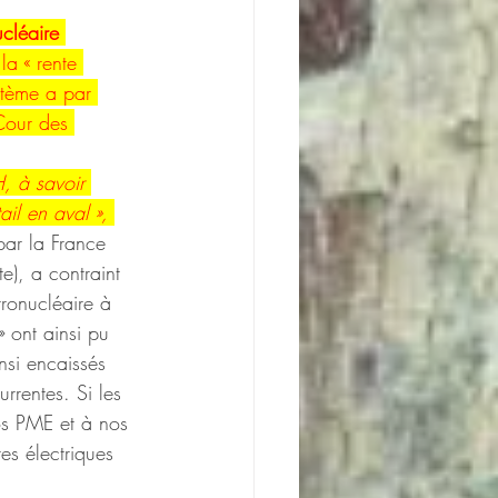
ucléaire 
la « rente 
stème a par 
Cour des 
, à savoir 
il en aval », 
par la France 
e), a contraint 
tronucléaire à 
 ont ainsi pu 
insi encaissés 
rrentes. Si les 
s PME et à nos 
es électriques 