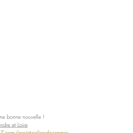
ne bonne nouvelle !
ndre et Loire
com/projet-eolien-de-sepmes