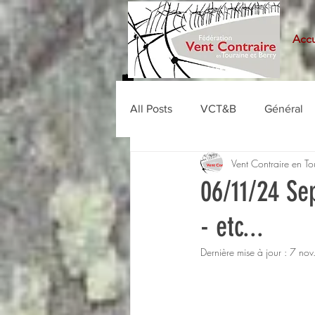
Accu
All Posts
VCT&B
Général
Vent Contraire en To
06/11/24 Sep
- etc...
Dernière mise à jour :
7 nov