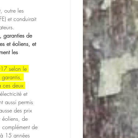
 outre les 
E) et conduirait 
ateurs.
», garanties de 
s et éoliens, et 
ment les 
17 selon le 
 garantis, 
à ces deux 
lectricité et 
t aussi permis 
ausse des prix 
 éoliens, de 
 du complément de 
n à 15 années 