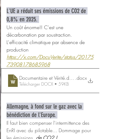
L'UE a réduit ses émissions de CO2 de 
0,8% en 2025. 
Un coût énorme!! C'est une 
décarbonation par soustraction. 
L'efficacité climatique par absence de 
production
https://x.com/DocuVerite/status/20175
73908178685968
Documentaire et Vérité.décarbonation 2025
.docx
Télécharger DOCX • 59KB
Allemagne, à fond sur le gaz avec la 
bénédiction de l'Europe. 
Il faut bien compenser l'intermittence des 
EnRI avec du pilotable... Dommage pour 
les émissions  
de CO2 !