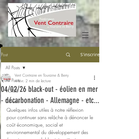
Post
S'inscrire
All Posts
Vent Contraire en Touraine & Berry
All Posts
4 févr.
2 min de lecture
04/02/26 black-out - éolien en mer
VCT&B
- décarbonation - Allemagne - etc...
Général
Quelques infos utiles à notre réflexion 
pour continuer sans relâche à dénoncer le 
coût économique, social et 
environnemental du développement des 