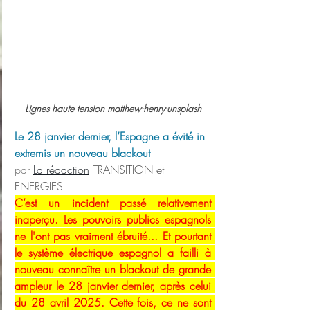
Lignes haute tension matthew-henry-unsplash
Le 28 janvier dernier, l’Espagne a évité in 
extremis un nouveau blackout
par 
La rédaction
 TRANSITION et 
ENERGIES
C’est un incident passé relativement 
inaperçu. Les pouvoirs publics espagnols 
ne l'ont pas vraiment ébruité... Et pourtant 
le système électrique espagnol a failli à 
nouveau connaître un blackout de grande 
ampleur le 28 janvier dernier, après celui 
du 28 avril 2025. Cette fois, ce ne sont 