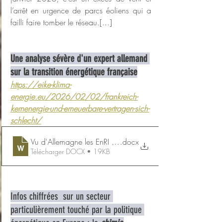
l’arrêt en urgence de parcs éoliens qui a 
failli faire tomber le réseau.[...]
Une analyse sévère d'un expert allemand 
sur la transition énergétique française
https://eike-klima-
energie.eu/2026/02/02/frankreich-
kernenergie-und-erneuerbare-vertragen-sich-
schlecht/
.docx
Vu d'Allemagne les EnRI ne font pas bon ménage av
Télécharger DOCX • 19KB
Infos chiffrées  sur un secteur 
particulièrement touché par la politique 