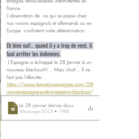
énergies renouvelables intermittentes en 
France. 
L'observation de  ce qui se passe chez 
nos voisins espagnols et allemands ou en 
Europe  confortent notre détermination.
Eh bien oui!.. quand il y a trop de vent, il 
faut arrêter les éoliennes.
 L'Espagne a échappé le 28 Janvier à un 
nouveau blackout!!!... Mais chut!... Il ne 
faut pas l'ébruiter.
https://www.transitionsenergies.com/28-
janvier-espagne-evite-in-extremis-blackout/
Le 28 janvier dernier
.docx
Télécharger DOCX • 19KB