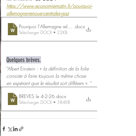
https://www.economiematin.fr/pourquoi-
allemagne-renoue-centrales-gaz
Pourquoi l'Allemagne relance les centrales à gaz
.docx
Télécharger DOCX • 22KB
Quelques brèves.
"
Albert Einstein : « 
la définition de la folie 
consiste à faire toujours la même chose 
en espérant que le résultat soit différent
 ». "
BREVES le 4-2-26
.docx
Télécharger DOCX • 584KB