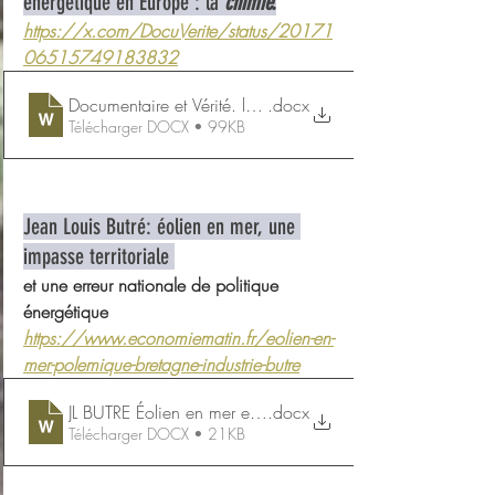
énergétique en Europe : la 
chimie.
https://x.com/DocuVerite/status/20171
06515749183832
Documentaire et Vérité. la chimie allemande en péril
.docx
Télécharger DOCX • 99KB
Jean Louis Butré: éolien en mer, une 
impasse territoriale 
et une erreur nationale de politique 
énergétique
https://www.economiematin.fr/eolien-en-
mer-polemique-bretagne-industrie-butre
JL BUTRE Éolien en mer erreur stratégique
.docx
Télécharger DOCX • 21KB